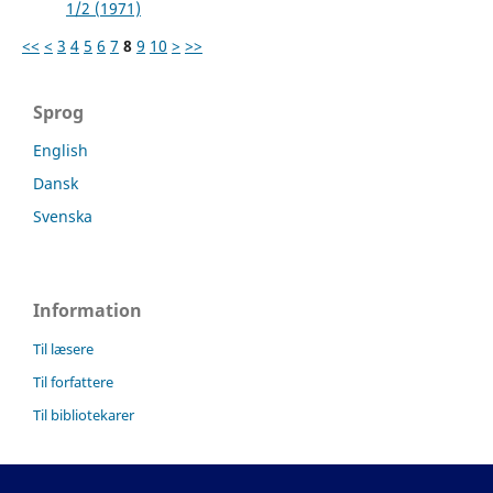
1/2 (1971)
<<
<
3
4
5
6
7
8
9
10
>
>>
Sprog
English
Dansk
Svenska
Information
Til læsere
Til forfattere
Til bibliotekarer