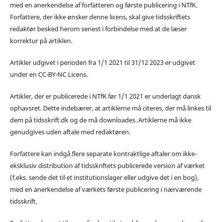
med en anerkendelse af forfatteren og første publicering i NTfK.
Forfattere, der ikke ønsker denne licens, skal give tidsskriftets
redaktør besked herom senest i forbindelse med at de læser
korrektur på artiklen.
Artikler udgivet i perioden fra 1/1 2021 til 31/12 2023 er udgivet
under en CC-BY-NC Licens.
Artikler, der er publicerede i NTfK før 1/1 2021 er underlagt dansk
ophavsret. Dette indebærer, at artiklerne må citeres, der må linkes til
dem på tidsskrift.dk og de må downloades. Artiklerne må ikke
genudgives uden aftale med redaktøren.
Forfattere kan indgå flere separate kontraktlige aftaler om ikke-
eksklusiv distribution af tidsskriftets publicerede version af værket
(f.eks. sende det til et institutionslager eller udgive det i en bog),
med en anerkendelse af værkets første publicering i nærværende
tidsskrift.