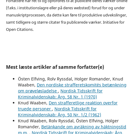
Forfattere har ret til og opfordres til at publicere deres værker online
(f.eks. i institutionslagre eller på deres websted) forud for og under
manuskriptprocessen, da dette kan føre til produktive udvekslinger,
samt tidligere og større citater fra publicerede værker. Initiative for
Open Citations.
Mest læste artikler af samme forfatter(e)
Östen Elfving, Rolv Ryssdal, Holger Romander, Knud
Waaben,
Den nordiske strafferetskomités betænkning
om prøveløsladelse
,
Nordisk Tidsskrift for
Kriminalvidenskab: Årg. 58 Nr. 1 (1970)
Knud Waaben,
Den strafferetlige reaktion overfor
truede personer
,
Nordisk Tidsskrift for
Kriminalvidenskab: Årg. 50 Nr. 1/2 (1962)
Knud Waaben, Rolv Ryssdal, Östen Elfving, Holger
Romander,
Betänkande om avräkning av häktningstid
m.m.
,
Nordisk Tidsskrift for Kriminalvidenskab: Årg.