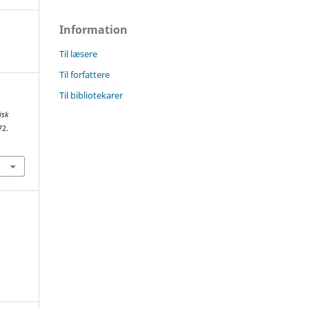
Information
Til læsere
Til forfattere
Til bibliotekarer
isk
72.