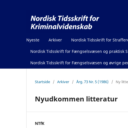
Nyeste
Arkiver
Nordisk Tidsskrift for Straffer
Nordisk Tidsskrift for Fængselsvæsen og praktisk St
Nordisk Tidsskrift for Fængselsvæsen og øvrige pen
Startside
/
Arkiver
/
Årg. 73 Nr. 5 (1986)
/
Ny litt
Nyudkommen litteratur
NTfK