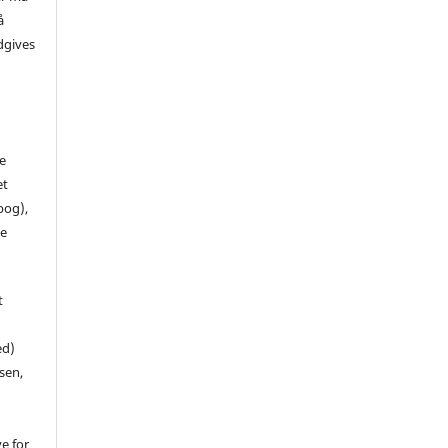
å
dgives
de
et
 bog),
te
t
ed)
sen,
ve for