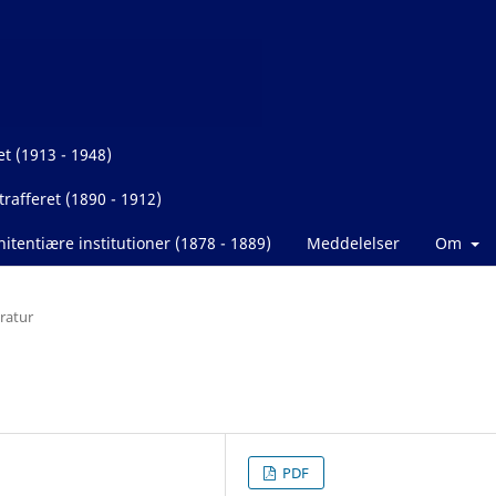
et (1913 - 1948)
rafferet (1890 - 1912)
itentiære institutioner (1878 - 1889)
Meddelelser
Om
eratur
PDF