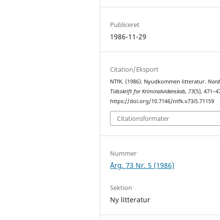
Publiceret
1986-11-29
Citation/Eksport
NTfK. (1986). Nyudkommen litteratur.
Nord
Tidsskrift for Kriminalvidenskab
,
73
(5), 471–4
https://doi.org/10.7146/ntfk.v73i5.71159
Citationsformater
Nummer
Årg. 73 Nr. 5 (1986)
Sektion
Ny litteratur