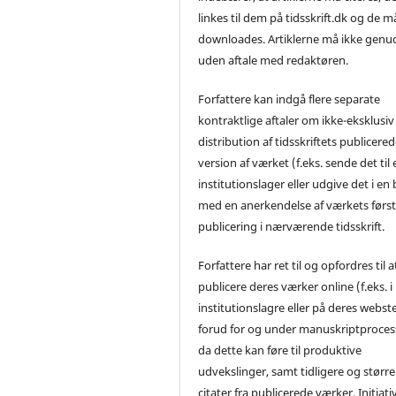
linkes til dem på tidsskrift.dk og de m
downloades. Artiklerne må ikke genu
uden aftale med redaktøren.
Forfattere kan indgå flere separate
kontraktlige aftaler om ikke-eksklusiv
distribution af tidsskriftets publicere
version af værket (f.eks. sende det til 
institutionslager eller udgive det i en
med en anerkendelse af værkets førs
publicering i nærværende tidsskrift.
Forfattere har ret til og opfordres til a
publicere deres værker online (f.eks. i
institutionslagre eller på deres webst
forud for og under manuskriptproces
da dette kan føre til produktive
udvekslinger, samt tidligere og større
citater fra publicerede værker. Initiati