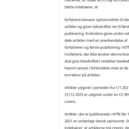
Dette indebærer, at
forfattere bevarer ophavsretten til de
artikler og giver tidsskriftet ret til førs
publicering. Endvidere gives andre ret 
dele artiklen med en anerkendelse af
forfatteren og første publicering i NTf
Forfattere, der ikke ønsker denne lice
skal give tidsskriftets redaktør beske
herom senest i forbindelse med at de
korrektur på artiklen.
Artikler udgivet i perioden fra 1/1 2021
31/12 2023 er udgivet under en CC-B
Licens.
Artikler, der er publicerede i NTfK før 
2021 er underlagt dansk ophavsret. D
indebærer, at artiklerne må citeres, d