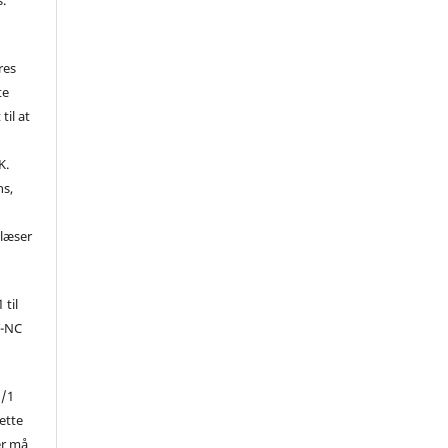
res
te
til at
K.
ns,
d
 læser
 til
Y-NC
1/1
ette
er må