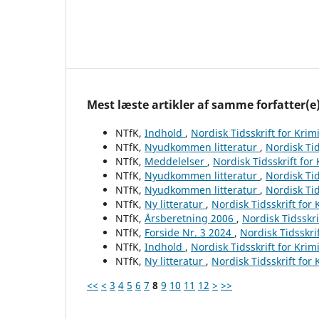
Mest læste artikler af samme forfatter(e
NTfK,
Indhold
,
Nordisk Tidsskrift for Krim
NTfK,
Nyudkommen litteratur
,
Nordisk Tid
NTfK,
Meddelelser
,
Nordisk Tidsskrift for
NTfK,
Nyudkommen litteratur
,
Nordisk Tid
NTfK,
Nyudkommen litteratur
,
Nordisk Tid
NTfK,
Ny litteratur
,
Nordisk Tidsskrift for
NTfK,
Årsberetning 2006
,
Nordisk Tidsskri
NTfK,
Forside Nr. 3 2024
,
Nordisk Tidsskri
NTfK,
Indhold
,
Nordisk Tidsskrift for Krim
NTfK,
Ny litteratur
,
Nordisk Tidsskrift for
<<
<
3
4
5
6
7
8
9
10
11
12
>
>>