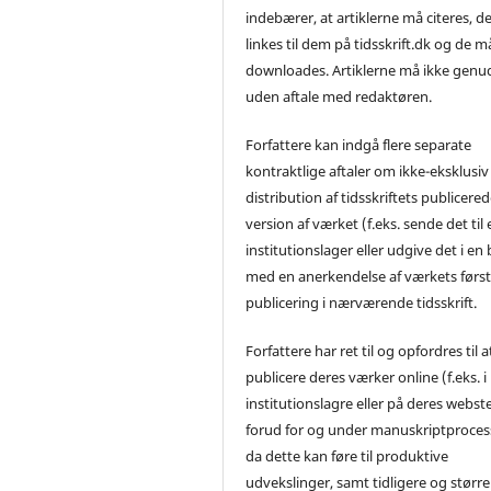
indebærer, at artiklerne må citeres, d
linkes til dem på tidsskrift.dk og de m
downloades. Artiklerne må ikke genu
uden aftale med redaktøren.
Forfattere kan indgå flere separate
kontraktlige aftaler om ikke-eksklusiv
distribution af tidsskriftets publicere
version af værket (f.eks. sende det til 
institutionslager eller udgive det i en
med en anerkendelse af værkets førs
publicering i nærværende tidsskrift.
Forfattere har ret til og opfordres til a
publicere deres værker online (f.eks. i
institutionslagre eller på deres webst
forud for og under manuskriptproces
da dette kan føre til produktive
udvekslinger, samt tidligere og større