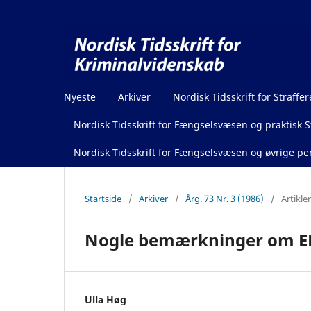
Nyeste
Arkiver
Nordisk Tidsskrift for Straffer
Nordisk Tidsskrift for Fængselsvæsen og praktisk St
Nordisk Tidsskrift for Fængselsvæsen og øvrige pen
Startside
/
Arkiver
/
Årg. 73 Nr. 3 (1986)
/
Artikler
Nogle bemærkninger om EF
Ulla Høg