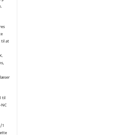
s.
res
te
til at
K.
ns,
d
 læser
 til
Y-NC
1/1
ette