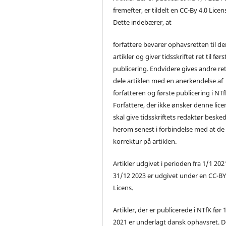
fremefter, er tildelt en CC-By 4.0 Licen
Dette indebærer, at
forfattere bevarer ophavsretten til de
artikler og giver tidsskriftet ret til førs
publicering. Endvidere gives andre ret 
dele artiklen med en anerkendelse af
forfatteren og første publicering i NTf
Forfattere, der ikke ønsker denne lice
skal give tidsskriftets redaktør beske
herom senest i forbindelse med at de
korrektur på artiklen.
Artikler udgivet i perioden fra 1/1 2021
31/12 2023 er udgivet under en CC-B
Licens.
Artikler, der er publicerede i NTfK før 
2021 er underlagt dansk ophavsret. D