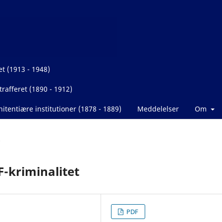
et (1913 - 1948)
rafferet (1890 - 1912)
itentiære institutioner (1878 - 1889)
Meddelelser
Om
-kriminalitet
PDF