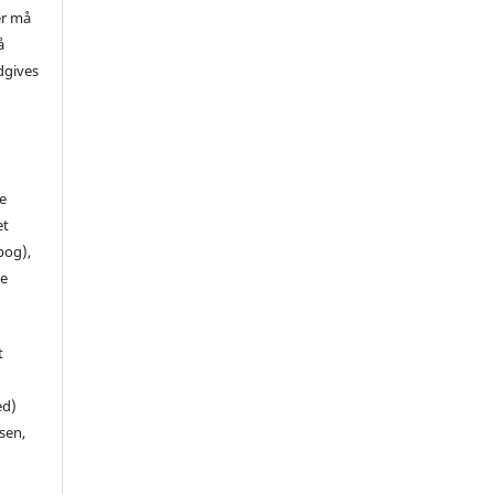
er må
å
dgives
de
et
 bog),
te
t
ed)
sen,