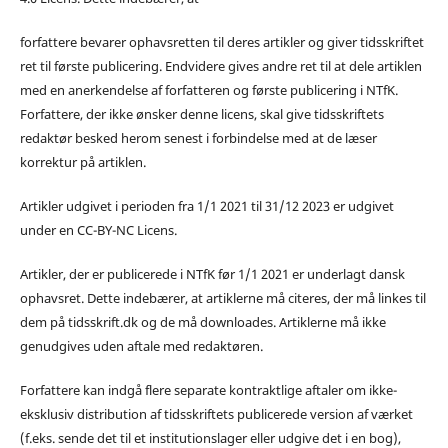
forfattere bevarer ophavsretten til deres artikler og giver tidsskriftet
ret til første publicering. Endvidere gives andre ret til at dele artiklen
med en anerkendelse af forfatteren og første publicering i NTfK.
Forfattere, der ikke ønsker denne licens, skal give tidsskriftets
redaktør besked herom senest i forbindelse med at de læser
korrektur på artiklen.
Artikler udgivet i perioden fra 1/1 2021 til 31/12 2023 er udgivet
under en CC-BY-NC Licens.
Artikler, der er publicerede i NTfK før 1/1 2021 er underlagt dansk
ophavsret. Dette indebærer, at artiklerne må citeres, der må linkes til
dem på tidsskrift.dk og de må downloades. Artiklerne må ikke
genudgives uden aftale med redaktøren.
Forfattere kan indgå flere separate kontraktlige aftaler om ikke-
eksklusiv distribution af tidsskriftets publicerede version af værket
(f.eks. sende det til et institutionslager eller udgive det i en bog),