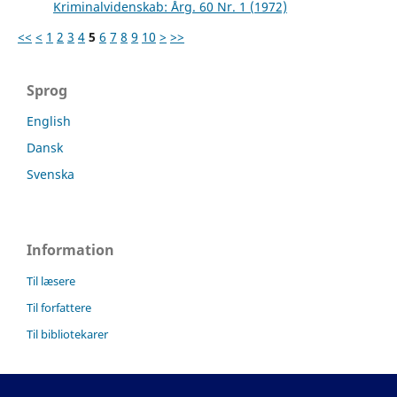
Kriminalvidenskab: Årg. 60 Nr. 1 (1972)
<<
<
1
2
3
4
5
6
7
8
9
10
>
>>
Sprog
English
Dansk
Svenska
Information
Til læsere
Til forfattere
Til bibliotekarer