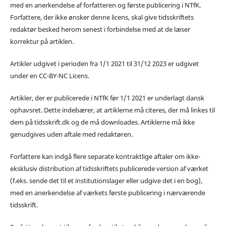
med en anerkendelse af forfatteren og første publicering i NTfK.
Forfattere, der ikke ønsker denne licens, skal give tidsskriftets
redaktør besked herom senest i forbindelse med at de læser
korrektur på artiklen.
Artikler udgivet i perioden fra 1/1 2021 til 31/12 2023 er udgivet
under en CC-BY-NC Licens.
Artikler, der er publicerede i NTfK før 1/1 2021 er underlagt dansk
ophavsret. Dette indebærer, at artiklerne må citeres, der må linkes til
dem på tidsskrift.dk og de må downloades. Artiklerne må ikke
genudgives uden aftale med redaktøren.
Forfattere kan indgå flere separate kontraktlige aftaler om ikke-
eksklusiv distribution af tidsskriftets publicerede version af værket
(f.eks. sende det til et institutionslager eller udgive det i en bog),
med en anerkendelse af værkets første publicering i nærværende
tidsskrift.