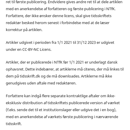
ret til første publicering. Endvidere gives andre ret til at dele artiklen
med en anerkendelse af forfatteren og første publicering i NTfK.
Forfattere, der ikke ønsker denne licens, skal give tidsskriftets
redaktør besked herom senest i forbindelse med at de læser
korrektur på artiklen.
Artikler udgivet i perioden fra 1/1 2021 til 31/12 2023 er udgivet
under en CC-BY-NC Licens.
Artikler, der er publicerede i NTfK før 1/1 2021 er underlagt dansk
ophavsret. Dette indebærer, at artiklerne må citeres, der må linkes til
dem på tidsskrift.dk og de må downloades. Artiklerne må ikke
genudgives uden aftale med redaktøren.
Forfattere kan indgå flere separate kontraktlige aftaler om ikke-
eksklusiv distribution af tidsskriftets publicerede version af værket
(f.eks. sende det til et institutionslager eller udgive det i en bog),
med en anerkendelse af værkets første publicering i nærværende
tidsskrift.