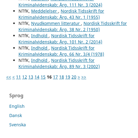
Kriminalvidenskab: Årg. 111 Nr. 3 (2024)
NTfK,
Meddelelser
,
Nordisk Tidsskrift for
Kriminalvidenskab: Årg. 43 Nr. 1 (1955)
NTfK,
Nyudkommen litteratur
,
Nordisk Tidsskrift for
Kriminalvidenskab: Årg. 38 Nr. 2 (1950)
NTfK,
Indhold
,
Nordisk Tidsskrift for
Kriminalvidenskab: Årg. 101 Nr. 2 (2014)
NTfK,
Indhold
,
Nordisk Tidsskrift for
Kriminalvidenskab: Årg. 66 Nr. 3/4 (1978)
NTfK,
Indhold
,
Nordisk Tidsskrift for
Kriminalvidenskab: Årg. 89 Nr. 3 (2002)
<<
<
11
12
13
14
15
16
17
18
19
20
>
>>
Sprog
English
Dansk
Svenska