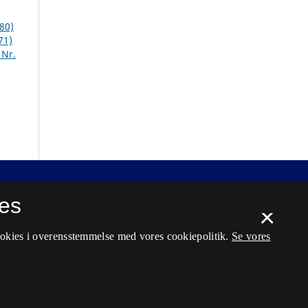
980)
71)
 Nr.
es
×
ookies i overensstemmelse med vores cookiepolitik.
Se vores