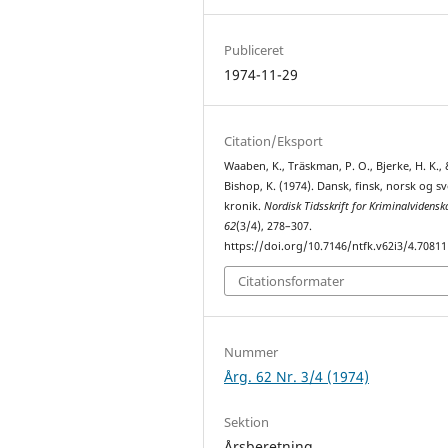
Publiceret
1974-11-29
Citation/Eksport
Waaben, K., Träskman, P. O., Bjerke, H. K., 
Bishop, K. (1974). Dansk, finsk, norsk og s
kronik.
Nordisk Tidsskrift for Kriminalvidensk
62
(3/4), 278–307.
https://doi.org/10.7146/ntfk.v62i3/4.70811
Citationsformater
Nummer
Årg. 62 Nr. 3/4 (1974)
Sektion
Årsberetning