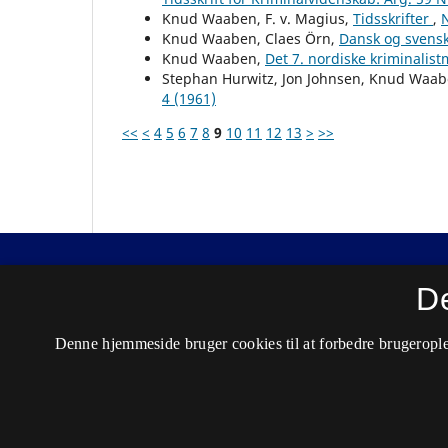
Knud Waaben, F. v. Magius,
Tidsskrifter
,
N
Knud Waaben, Claes Örn,
Dansk og svens
Knud Waaben,
Det 7. nordiske kriminalis
Stephan Hurwitz, Jon Johnsen, Knud Waa
4 (1961)
<<
<
4
5
6
7
8
9
10
11
12
13
>
>>
Nordisk Tidsskrift for Kriminalvidenskab
D
ISSN 0029-1528 (Trykt)
Denne hjemmeside bruger cookies til at forbedre brugerople
ISSN 2446-3051 (Online)
Tilgængelighedserklæring