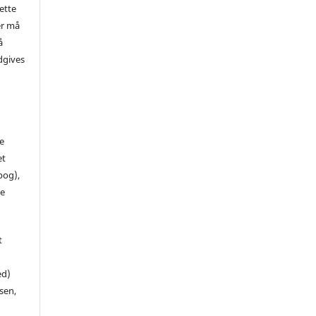
ette
er må
å
dgives
de
et
 bog),
te
t
ed)
sen,