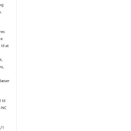
 og
s.
res
te
til at
K.
ns,
d
 læser
 til
Y-NC
1/1