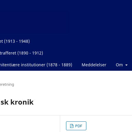
et (1913 - 1948)
rafferet (1890 - 1912)
itentiære institutioner (1878 - 1889)
Meddelelser
Om
eretning
nsk kronik
PDF