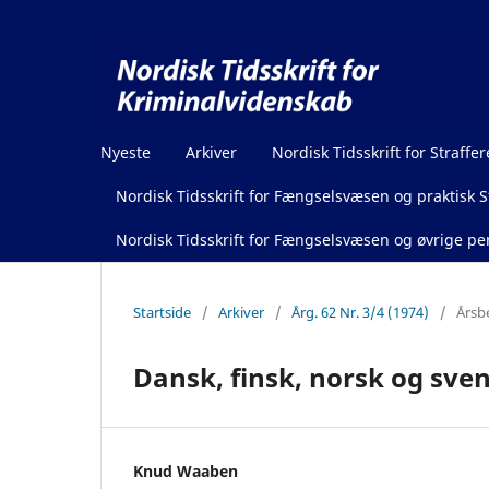
Nyeste
Arkiver
Nordisk Tidsskrift for Straffer
Nordisk Tidsskrift for Fængselsvæsen og praktisk St
Nordisk Tidsskrift for Fængselsvæsen og øvrige pen
Startside
/
Arkiver
/
Årg. 62 Nr. 3/4 (1974)
/
Årsb
Dansk, finsk, norsk og sve
Knud Waaben