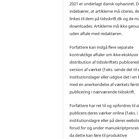
2021 er underlagt dansk ophavsret. D
indebærer, at artiklerne må citeres, d
linkes til dem på tidsskrift.dk og de m
downloades. Artiklerne må ikke genu
uden aftale med redaktøren.
Forfattere kan indgå flere separate
kontraktlige aftaler om ikke-eksklusiv
distribution af tidsskriftets publicere
version af værket (f.eks. sende det til 
institutionslager eller udgive det i en
med en anerkendelse af værkets førs
publicering i nærværende tidsskrift.
Forfattere har ret til og opfordres til a
publicere deres værker online (f.eks. i
institutionslagre eller på deres webst
forud for og under manuskriptproces
da dette kan føre til produktive