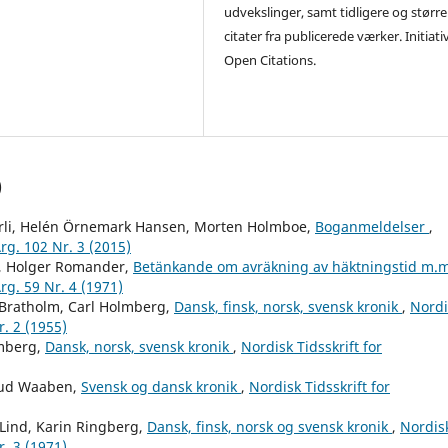
udvekslinger, samt tidligere og større
citater fra publicerede værker. Initiati
Open Citations.
)
arli, Helén Örnemark Hansen, Morten Holmboe,
Boganmeldelser
,
rg. 102 Nr. 3 (2015)
g, Holger Romander,
Betänkande om avräkning av häktningstid m.
rg. 59 Nr. 4 (1971)
Bratholm, Carl Holmberg,
Dansk, finsk, norsk, svensk kronik
,
Nordi
r. 2 (1955)
mberg,
Dansk, norsk, svensk kronik
,
Nordisk Tidsskrift for
Knud Waaben,
Svensk og dansk kronik
,
Nordisk Tidsskrift for
Lind, Karin Ringberg,
Dansk, finsk, norsk og svensk kronik
,
Nordis
r. 3 (1971)