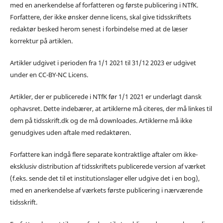
med en anerkendelse af forfatteren og første publicering i NTfK.
Forfattere, der ikke ønsker denne licens, skal give tidsskriftets
redaktør besked herom senest i forbindelse med at de læser
korrektur på artiklen.
Artikler udgivet i perioden fra 1/1 2021 til 31/12 2023 er udgivet
under en CC-BY-NC Licens.
Artikler, der er publicerede i NTfK før 1/1 2021 er underlagt dansk
ophavsret. Dette indebærer, at artiklerne må citeres, der må linkes til
dem på tidsskrift.dk og de må downloades. Artiklerne må ikke
genudgives uden aftale med redaktøren.
Forfattere kan indgå flere separate kontraktlige aftaler om ikke-
eksklusiv distribution af tidsskriftets publicerede version af værket
(f.eks. sende det til et institutionslager eller udgive det i en bog),
med en anerkendelse af værkets første publicering i nærværende
tidsskrift.