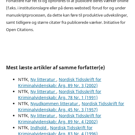
Forfattere har ret til og opfordres til at publicere deres værker online
(f.eks. i institutionslagre eller på deres websted) forud for og under
manuskriptprocessen, da dette kan føre til produktive udvekslinger,
samt tidligere og større citater fra publicerede værker. Initiative for
Open Citations.
Mest læste artikler af samme forfatter(e)
NTfK,
Ny litteratur
,
Nordisk Tidsskrift for
Kriminalvidenskab: Årg. 89 Nr. 3 (2002)
NTfK,
Ny litteratur
,
Nordisk Tidsskrift for
Kriminalvidenskab: Årg. 78 Nr. 1 (1991)
NTfK,
Nyudkommen litteratur
,
Nordisk Tidsskrift for
Kriminalvidenskab: Årg. 45 Nr. 3 (1957)
NTfK,
Ny litteratur
,
Nordisk Tidsskrift for
Kriminalvidenskab: Årg. 89 Nr. 4 (2002)
NTfK,
Indhold
,
Nordisk Tidsskrift for
Kriminalvidenskab: Årg. 83 Nr. 4 (1996)