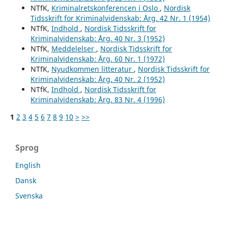
NTfK,
Kriminalretskonferencen i Oslo
,
Nordisk
Tidsskrift for Kriminalvidenskab: Årg. 42 Nr. 1 (1954)
NTfK,
Indhold
,
Nordisk Tidsskrift for
Kriminalvidenskab: Årg. 40 Nr. 3 (1952)
NTfK,
Meddelelser
,
Nordisk Tidsskrift for
Kriminalvidenskab: Årg. 60 Nr. 1 (1972)
NTfK,
Nyudkommen litteratur
,
Nordisk Tidsskrift for
Kriminalvidenskab: Årg. 40 Nr. 2 (1952)
NTfK,
Indhold
,
Nordisk Tidsskrift for
Kriminalvidenskab: Årg. 83 Nr. 4 (1996)
1
2
3
4
5
6
7
8
9
10
>
>>
Sprog
English
Dansk
Svenska