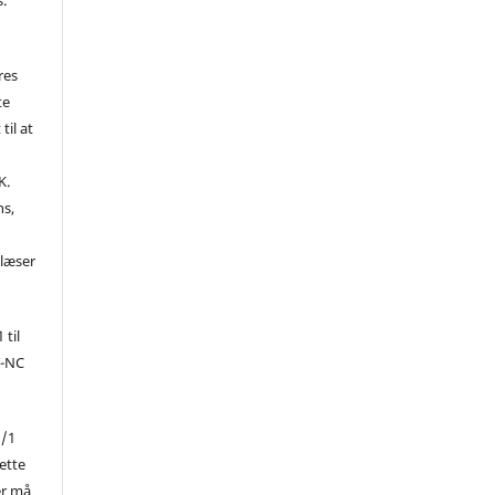
res
te
til at
K.
ns,
d
 læser
 til
Y-NC
1/1
ette
er må