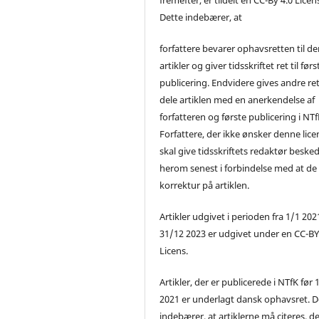
Dette indebærer, at
forfattere bevarer ophavsretten til de
artikler og giver tidsskriftet ret til førs
publicering. Endvidere gives andre ret 
dele artiklen med en anerkendelse af
forfatteren og første publicering i NTf
Forfattere, der ikke ønsker denne lice
skal give tidsskriftets redaktør beske
herom senest i forbindelse med at de
korrektur på artiklen.
Artikler udgivet i perioden fra 1/1 2021
31/12 2023 er udgivet under en CC-B
Licens.
Artikler, der er publicerede i NTfK før 
2021 er underlagt dansk ophavsret. D
indebærer, at artiklerne må citeres, d