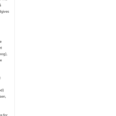
å
dgives
de
et
 bog),
te
t
ed)
sen,
ve for