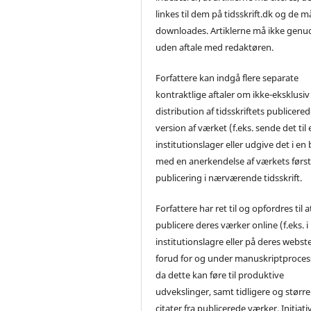
linkes til dem på tidsskrift.dk og de m
downloades. Artiklerne må ikke genu
uden aftale med redaktøren.
Forfattere kan indgå flere separate
kontraktlige aftaler om ikke-eksklusiv
distribution af tidsskriftets publicere
version af værket (f.eks. sende det til 
institutionslager eller udgive det i en
med en anerkendelse af værkets førs
publicering i nærværende tidsskrift.
Forfattere har ret til og opfordres til a
publicere deres værker online (f.eks. i
institutionslagre eller på deres webst
forud for og under manuskriptproces
da dette kan føre til produktive
udvekslinger, samt tidligere og større
citater fra publicerede værker. Initiati