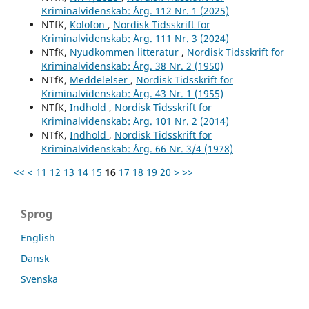
Kriminalvidenskab: Årg. 112 Nr. 1 (2025)
NTfK,
Kolofon
,
Nordisk Tidsskrift for
Kriminalvidenskab: Årg. 111 Nr. 3 (2024)
NTfK,
Nyudkommen litteratur
,
Nordisk Tidsskrift for
Kriminalvidenskab: Årg. 38 Nr. 2 (1950)
NTfK,
Meddelelser
,
Nordisk Tidsskrift for
Kriminalvidenskab: Årg. 43 Nr. 1 (1955)
NTfK,
Indhold
,
Nordisk Tidsskrift for
Kriminalvidenskab: Årg. 101 Nr. 2 (2014)
NTfK,
Indhold
,
Nordisk Tidsskrift for
Kriminalvidenskab: Årg. 66 Nr. 3/4 (1978)
<<
<
11
12
13
14
15
16
17
18
19
20
>
>>
Sprog
English
Dansk
Svenska