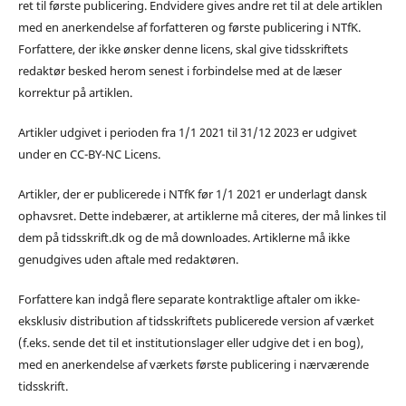
ret til første publicering. Endvidere gives andre ret til at dele artiklen
med en anerkendelse af forfatteren og første publicering i NTfK.
Forfattere, der ikke ønsker denne licens, skal give tidsskriftets
redaktør besked herom senest i forbindelse med at de læser
korrektur på artiklen.
Artikler udgivet i perioden fra 1/1 2021 til 31/12 2023 er udgivet
under en CC-BY-NC Licens.
Artikler, der er publicerede i NTfK før 1/1 2021 er underlagt dansk
ophavsret. Dette indebærer, at artiklerne må citeres, der må linkes til
dem på tidsskrift.dk og de må downloades. Artiklerne må ikke
genudgives uden aftale med redaktøren.
Forfattere kan indgå flere separate kontraktlige aftaler om ikke-
eksklusiv distribution af tidsskriftets publicerede version af værket
(f.eks. sende det til et institutionslager eller udgive det i en bog),
med en anerkendelse af værkets første publicering i nærværende
tidsskrift.