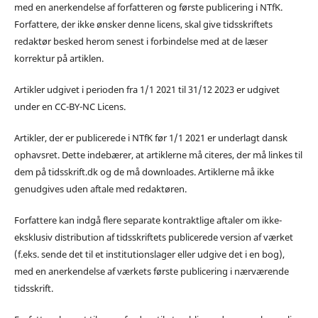
med en anerkendelse af forfatteren og første publicering i NTfK.
Forfattere, der ikke ønsker denne licens, skal give tidsskriftets
redaktør besked herom senest i forbindelse med at de læser
korrektur på artiklen.
Artikler udgivet i perioden fra 1/1 2021 til 31/12 2023 er udgivet
under en CC-BY-NC Licens.
Artikler, der er publicerede i NTfK før 1/1 2021 er underlagt dansk
ophavsret. Dette indebærer, at artiklerne må citeres, der må linkes til
dem på tidsskrift.dk og de må downloades. Artiklerne må ikke
genudgives uden aftale med redaktøren.
Forfattere kan indgå flere separate kontraktlige aftaler om ikke-
eksklusiv distribution af tidsskriftets publicerede version af værket
(f.eks. sende det til et institutionslager eller udgive det i en bog),
med en anerkendelse af værkets første publicering i nærværende
tidsskrift.