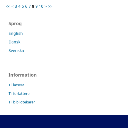
<<
<
3
4
5
6
7
8
9
10
>
>>
Sprog
English
Dansk
Svenska
Information
Til læsere
Til forfattere
Til bibliotekarer