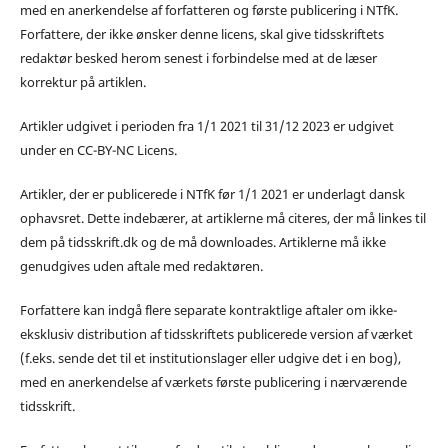
med en anerkendelse af forfatteren og første publicering i NTfK.
Forfattere, der ikke ønsker denne licens, skal give tidsskriftets
redaktør besked herom senest i forbindelse med at de læser
korrektur på artiklen.
Artikler udgivet i perioden fra 1/1 2021 til 31/12 2023 er udgivet
under en CC-BY-NC Licens.
Artikler, der er publicerede i NTfK før 1/1 2021 er underlagt dansk
ophavsret. Dette indebærer, at artiklerne må citeres, der må linkes til
dem på tidsskrift.dk og de må downloades. Artiklerne må ikke
genudgives uden aftale med redaktøren.
Forfattere kan indgå flere separate kontraktlige aftaler om ikke-
eksklusiv distribution af tidsskriftets publicerede version af værket
(f.eks. sende det til et institutionslager eller udgive det i en bog),
med en anerkendelse af værkets første publicering i nærværende
tidsskrift.