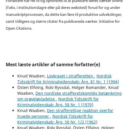
Forfattere har ret til og opfordres til at publicere deres værker online
(f.eks. i institutionslagre eller på deres websted) forud for og under
manuskriptprocessen, da dette kan føre til produktive udvekslinger,
samt tidligere og større citater fra publicerede værker. Initiative for
Open Citations.
Mest læste artikler af samme forfatter(e)
Knud Waaben,
Lovkravet i strafferetten
,
Nordisk
Tidsskrift for Kriminalvidenskab: Årg. 81 Nr. 1 (1994)
Östen Elfving, Rolv Ryssdal, Holger Romander, Knud
Waaben,
Den nordiske strafferetskomités betænkning
om prøveløsladelse
,
Nordisk Tidsskrift for
Kriminalvidenskab: Årg. 58 Nr. 1 (1970)
Knud Waaben,
Den strafferetlige reaktion overfor
truede personer
,
Nordisk Tidsskrift for
Kriminalvidenskab: Årg. 50 Nr. 1/2 (1962)
Knud Waaben, Rolv Ryssdal, Östen Elfving, Holger