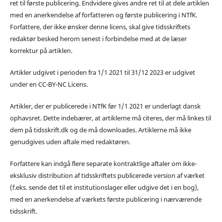
ret til første publicering. Endvidere gives andre ret til at dele artiklen
med en anerkendelse af forfatteren og første publicering i NTfK.
Forfattere, der ikke ønsker denne licens, skal give tidsskriftets
redaktør besked herom senest i forbindelse med at de læser
korrektur på artiklen.
Artikler udgivet i perioden fra 1/1 2021 til 31/12 2023 er udgivet
under en CC-BY-NC Licens.
Artikler, der er publicerede i NTfK før 1/1 2021 er underlagt dansk
ophavsret. Dette indebærer, at artiklerne må citeres, der må linkes til
dem på tidsskrift.dk og de må downloades. Artiklerne må ikke
genudgives uden aftale med redaktøren.
Forfattere kan indgå flere separate kontraktlige aftaler om ikke-
eksklusiv distribution af tidsskriftets publicerede version af værket
(f.eks. sende det til et institutionslager eller udgive det i en bog),
med en anerkendelse af værkets første publicering i nærværende
tidsskrift.