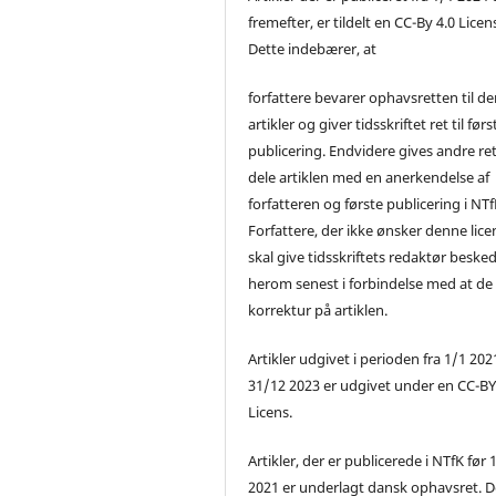
fremefter, er tildelt en CC-By 4.0 Licen
Dette indebærer, at
forfattere bevarer ophavsretten til de
artikler og giver tidsskriftet ret til førs
publicering. Endvidere gives andre ret 
dele artiklen med en anerkendelse af
forfatteren og første publicering i NTf
Forfattere, der ikke ønsker denne lice
skal give tidsskriftets redaktør beske
herom senest i forbindelse med at de
korrektur på artiklen.
Artikler udgivet i perioden fra 1/1 2021
31/12 2023 er udgivet under en CC-B
Licens.
Artikler, der er publicerede i NTfK før 
2021 er underlagt dansk ophavsret. D