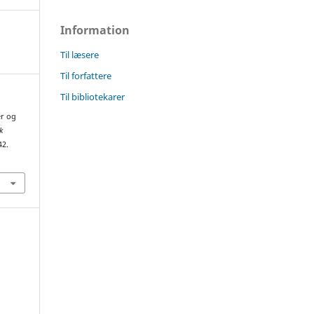
Information
Til læsere
Til forfattere
Til bibliotekarer
er og
k
42.