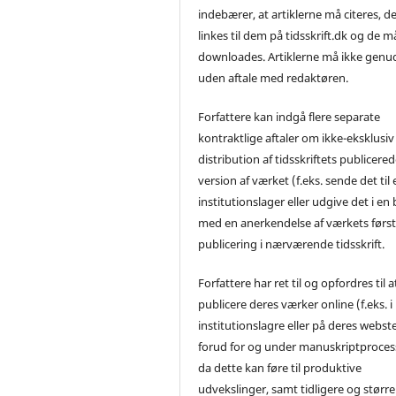
indebærer, at artiklerne må citeres, d
linkes til dem på tidsskrift.dk og de m
downloades. Artiklerne må ikke genu
uden aftale med redaktøren.
Forfattere kan indgå flere separate
kontraktlige aftaler om ikke-eksklusiv
distribution af tidsskriftets publicere
version af værket (f.eks. sende det til 
institutionslager eller udgive det i en
med en anerkendelse af værkets førs
publicering i nærværende tidsskrift.
Forfattere har ret til og opfordres til a
publicere deres værker online (f.eks. i
institutionslagre eller på deres webst
forud for og under manuskriptproces
da dette kan føre til produktive
udvekslinger, samt tidligere og større