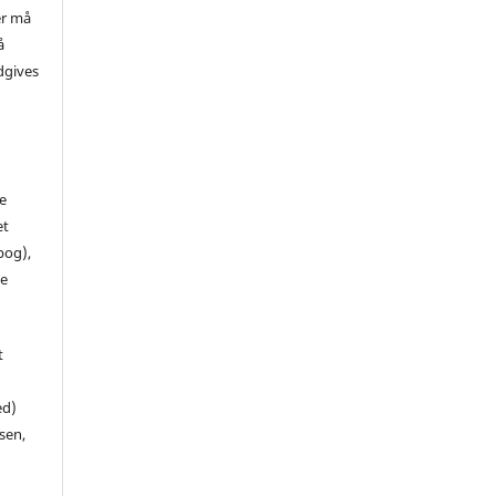
er må
å
dgives
de
et
 bog),
te
t
ed)
sen,