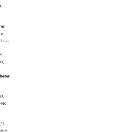
s.
res
te
til at
K.
ns,
d
 læser
 til
Y-NC
1/1
ette