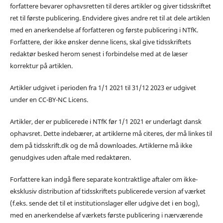
forfattere bevarer ophavsretten til deres artikler og giver tidsskriftet
ret til første publicering. Endvidere gives andre ret til at dele artiklen
med en anerkendelse af forfatteren og første publicering i NTfK.
Forfattere, der ikke ønsker denne licens, skal give tidsskriftets
redaktør besked herom senest i forbindelse med at de læser
korrektur på artiklen.
Artikler udgivet i perioden fra 1/1 2021 til 31/12 2023 er udgivet
under en CC-BY-NC Licens.
Artikler, der er publicerede i NTfK før 1/1 2021 er underlagt dansk
ophavsret. Dette indebærer, at artiklerne må citeres, der må linkes til
dem på tidsskrift.dk og de må downloades. Artiklerne må ikke
genudgives uden aftale med redaktøren.
Forfattere kan indgå flere separate kontraktlige aftaler om ikke-
eksklusiv distribution af tidsskriftets publicerede version af værket
(f.eks. sende det til et institutionslager eller udgive det i en bog),
med en anerkendelse af værkets første publicering i nærværende