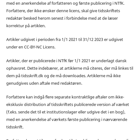
med en anerkendelse af forfatteren og første publicering i NTfK.
Forfattere, der ikke ønsker denne licens, skal give tidsskriftets
redaktør besked herom senest i forbindelse med at de læser
korrektur på artiklen.
Artikler udgivet i perioden fra 1/1 2021 til 31/12 2023 er udgivet
under en CC-BY-NC Licens.
Artikler, der er publicerede i NTfK før 1/1 2021 er underlagt dansk
ophavsret. Dette indebærer, at artiklerne må citeres, der må linkes til
dem på tidsskrift.dk og de må downloades. Artiklerne må ikke
genudgives uden aftale med redaktøren.
Forfattere kan indgå flere separate kontraktlige aftaler om ikke-
eksklusiv distribution af tidsskriftets publicerede version af værket
(f.eks. sende det til et institutionslager eller udgive det i en bog),
med en anerkendelse af værkets første publicering i nærværende
tidsskrift.