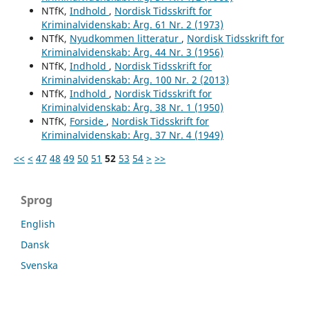
NTfK,
Indhold
,
Nordisk Tidsskrift for
Kriminalvidenskab: Årg. 61 Nr. 2 (1973)
NTfK,
Nyudkommen litteratur
,
Nordisk Tidsskrift for
Kriminalvidenskab: Årg. 44 Nr. 3 (1956)
NTfK,
Indhold
,
Nordisk Tidsskrift for
Kriminalvidenskab: Årg. 100 Nr. 2 (2013)
NTfK,
Indhold
,
Nordisk Tidsskrift for
Kriminalvidenskab: Årg. 38 Nr. 1 (1950)
NTfK,
Forside
,
Nordisk Tidsskrift for
Kriminalvidenskab: Årg. 37 Nr. 4 (1949)
<<
<
47
48
49
50
51
52
53
54
>
>>
Sprog
English
Dansk
Svenska