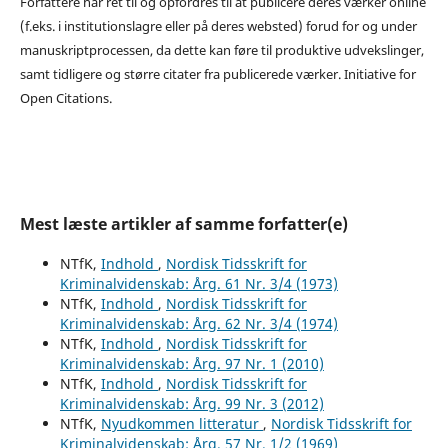
Forfattere har ret til og opfordres til at publicere deres værker online
(f.eks. i institutionslagre eller på deres websted) forud for og under
manuskriptprocessen, da dette kan føre til produktive udvekslinger,
samt tidligere og større citater fra publicerede værker. Initiative for
Open Citations.
Mest læste artikler af samme forfatter(e)
NTfK,
Indhold
,
Nordisk Tidsskrift for
Kriminalvidenskab: Årg. 61 Nr. 3/4 (1973)
NTfK,
Indhold
,
Nordisk Tidsskrift for
Kriminalvidenskab: Årg. 62 Nr. 3/4 (1974)
NTfK,
Indhold
,
Nordisk Tidsskrift for
Kriminalvidenskab: Årg. 97 Nr. 1 (2010)
NTfK,
Indhold
,
Nordisk Tidsskrift for
Kriminalvidenskab: Årg. 99 Nr. 3 (2012)
NTfK,
Nyudkommen litteratur
,
Nordisk Tidsskrift for
Kriminalvidenskab: Årg. 57 Nr. 1/2 (1969)