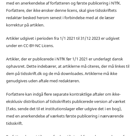
med en anerkendelse af forfatteren og første publicering i NTfK.
Forfattere, der ikke ønsker denne licens, skal give tidsskriftets
redaktør besked herom senest i forbindelse med at de læser
korrektur på artiklen.
Artikler udgivet i perioden fra 1/1 2021 til 31/12 2023 er udgivet
under en CC-BY-NC Licens.
Artikler, der er publicerede i NTfK før 1/1 2021 er underlagt dansk
ophavsret. Dette indebærer, at artiklerne må citeres, der må linkes til
dem på tidsskrift.dk og de må downloades. Artiklerne må ikke
genudgives uden aftale med redaktøren.
Forfattere kan indgå flere separate kontraktlige aftaler om ikke-
eksklusiv distribution af tidsskriftets publicerede version af værket
(f.eks. sende det til et institutionslager eller udgive det i en bog),
med en anerkendelse af værkets første publicering i nærværende
tidsskrift.