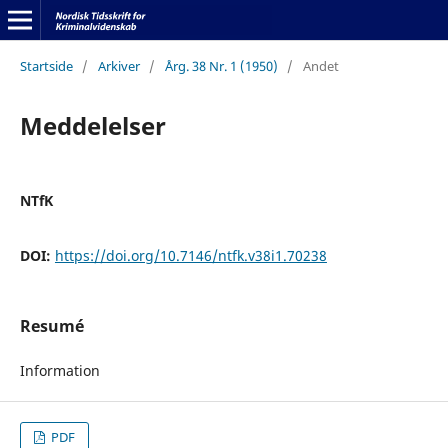
Startside
/
Arkiver
/
Årg. 38 Nr. 1 (1950)
/
Andet
Meddelelser
NTfK
DOI:
https://doi.org/10.7146/ntfk.v38i1.70238
Resumé
Information
PDF