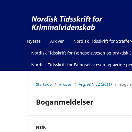
Nyeste
Arkiver
Nordisk Tidsskrift for Straffer
Nordisk Tidsskrift for Fængselsvæsen og praktisk St
Nordisk Tidsskrift for Fængselsvæsen og øvrige pen
Startside
/
Arkiver
/
Årg. 98 Nr. 2 (2011)
/
Boganm
Boganmeldelser
NTfK