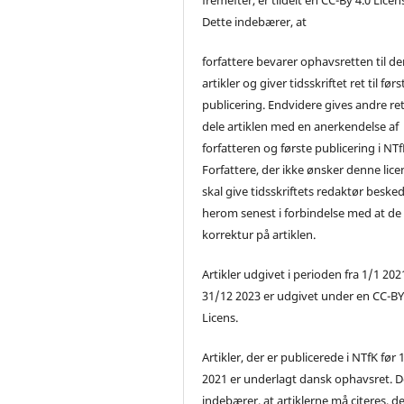
Dette indebærer, at
forfattere bevarer ophavsretten til de
artikler og giver tidsskriftet ret til førs
publicering. Endvidere gives andre ret 
dele artiklen med en anerkendelse af
forfatteren og første publicering i NTf
Forfattere, der ikke ønsker denne lice
skal give tidsskriftets redaktør beske
herom senest i forbindelse med at de
korrektur på artiklen.
Artikler udgivet i perioden fra 1/1 2021
31/12 2023 er udgivet under en CC-B
Licens.
Artikler, der er publicerede i NTfK før 
2021 er underlagt dansk ophavsret. D
indebærer, at artiklerne må citeres, d