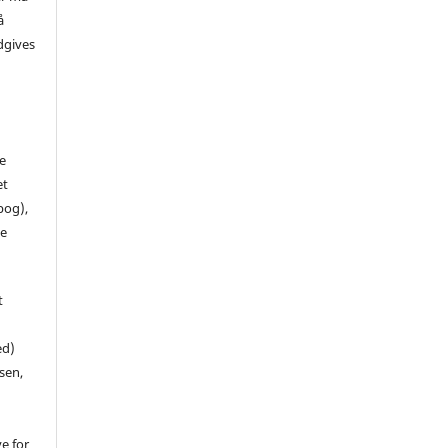
å
dgives
de
et
 bog),
te
t
ed)
sen,
ve for