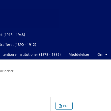
et (1913 - 1948)
rafferet (1890 - 1912)
itentiære institutioner (1878 - 1889)
Meddelelser
Om
eldelser
PDF