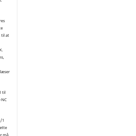
res
te
til at
K.
ns,
d
 læser
 til
Y-NC
1/1
ette
er må