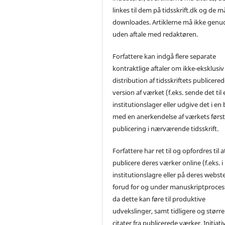
linkes til dem på tidsskrift.dk og de m
downloades. Artiklerne må ikke genu
uden aftale med redaktøren.
Forfattere kan indgå flere separate
kontraktlige aftaler om ikke-eksklusiv
distribution af tidsskriftets publicere
version af værket (f.eks. sende det til 
institutionslager eller udgive det i en
med en anerkendelse af værkets førs
publicering i nærværende tidsskrift.
Forfattere har ret til og opfordres til a
publicere deres værker online (f.eks. i
institutionslagre eller på deres webst
forud for og under manuskriptproces
da dette kan føre til produktive
udvekslinger, samt tidligere og større
citater fra publicerede værker. Initiati