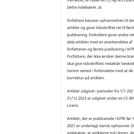
Dette indebærer, at
forfattere bevarer ophavsretten til de
artikler og giver tidsskriftet ret til førs
publicering. Endvidere gives andre ret 
dele artiklen med en anerkendelse af
forfatteren og første publicering i NTf
Forfattere, der ikke ønsker denne lice
skal give tidsskriftets redaktør beske
herom senest i forbindelse med at de
korrektur på artiklen.
Artikler udgivet i perioden fra 1/1 2021
31/12 2023 er udgivet under en CC-B
Licens.
Artikler, der er publicerede i NTfK før 
2021 er underlagt dansk ophavsret. D
indebærer, at artiklerne må citeres, d