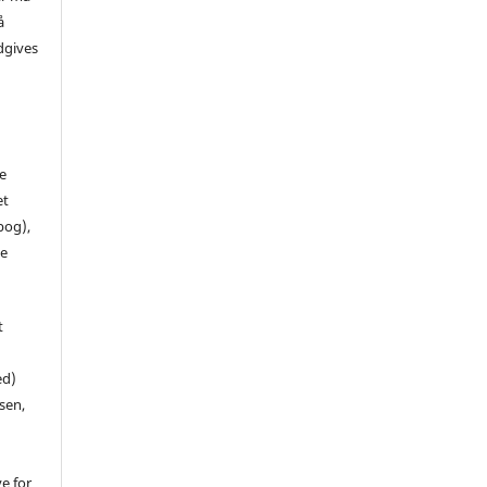
å
dgives
de
et
 bog),
te
t
ed)
sen,
ve for