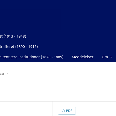
et (1913 - 1948)
rafferet (1890 - 1912)
itentiære institutioner (1878 - 1889)
Meddelelser
Om
eratur
PDF