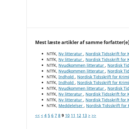
Mest læste artikler af samme forfatter(e
NTfK,
Ny litteratur
,
Nordisk Tidsskrift for
NTfK,
Ny litteratur
,
Nordisk Tidsskrift for
NTfK,
Nyudkommen litteratur
,
Nordisk Tid
NTfK,
Nyudkommen litteratur
,
Nordisk Tid
NTfK,
Indhold
,
Nordisk Tidsskrift for Krim
NTfK,
Indhold
,
Nordisk Tidsskrift for Krim
NTfK,
Nyudkommen litteratur
,
Nordisk Tid
NTfK,
Ny litteratur
,
Nordisk Tidsskrift for
NTfK,
Ny litteratur
,
Nordisk Tidsskrift for
NTfK,
Meddelelser
,
Nordisk Tidsskrift for
<<
<
4
5
6
7
8
9
10
11
12
13
>
>>