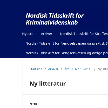
Nyeste
Arkiver
Nordisk Tidsskrift for Straffer
Nordisk Tidsskrift for Fængselsvæsen og praktisk St
Nordisk Tidsskrift for Fængselsvæsen og øvrige pen
Startside
/
Arkiver
/
Årg. 98 Nr. 1 (2011)
/
Ny litt
Ny litteratur
NTfK