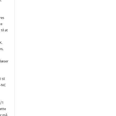
res
te
til at
K.
ns,
d
 læser
 til
Y-NC
1/1
ette
er må