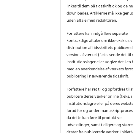
linkes til dem på tidsskrift.dk og de m
downloades. Artiklerne må ikke genu
uden aftale med redaktøren.
Forfattere kan indgå flere separate
kontraktlige aftaler om ikke-eksklusiv
distribution af tidsskriftets publicere
version af værket (f.eks. sende det til 
institutionslager eller udgive det i en
med en anerkendelse af værkets førs
publicering i nærværende tidsskrift.
Forfattere har ret til og opfordres til a
publicere deres værker online (f.eks. i
institutionslagre eller på deres webst
forud for og under manuskriptproces
da dette kan føre til produktive
udvekslinger, samt tidligere og større
citater fra publicerede værker. Initiati