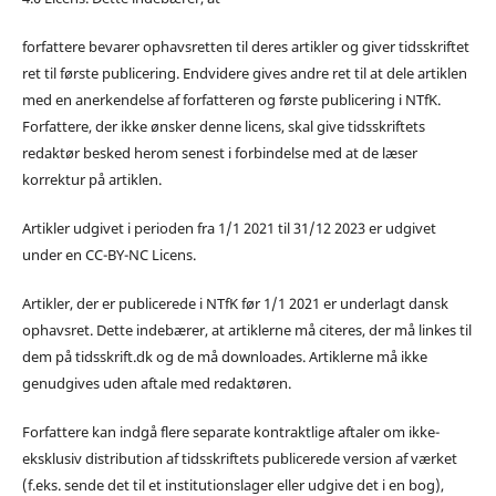
forfattere bevarer ophavsretten til deres artikler og giver tidsskriftet
ret til første publicering. Endvidere gives andre ret til at dele artiklen
med en anerkendelse af forfatteren og første publicering i NTfK.
Forfattere, der ikke ønsker denne licens, skal give tidsskriftets
redaktør besked herom senest i forbindelse med at de læser
korrektur på artiklen.
Artikler udgivet i perioden fra 1/1 2021 til 31/12 2023 er udgivet
under en CC-BY-NC Licens.
Artikler, der er publicerede i NTfK før 1/1 2021 er underlagt dansk
ophavsret. Dette indebærer, at artiklerne må citeres, der må linkes til
dem på tidsskrift.dk og de må downloades. Artiklerne må ikke
genudgives uden aftale med redaktøren.
Forfattere kan indgå flere separate kontraktlige aftaler om ikke-
eksklusiv distribution af tidsskriftets publicerede version af værket
(f.eks. sende det til et institutionslager eller udgive det i en bog),