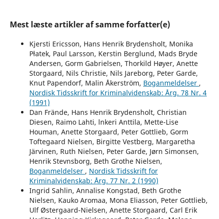
Mest læste artikler af samme forfatter(e)
Kjersti Ericsson, Hans Henrik Brydensholt, Monika
Płatek, Paul Larsson, Kerstin Berglund, Mads Bryde
Andersen, Gorm Gabrielsen, Thorkild Høyer, Anette
Storgaard, Nils Christie, Nils Jareborg, Peter Garde,
Knut Papendorf, Malin Åkerström,
Boganmeldelser
,
Nordisk Tidsskrift for Kriminalvidenskab: Årg. 78 Nr. 4
(1991)
Dan Frände, Hans Henrik Brydensholt, Christian
Diesen, Raimo Lahti, lnkeri Anttila, Mette-Lise
Houman, Anette Storgaard, Peter Gottlieb, Gorm
Toftegaard Nielsen, Birgitte Vestberg, Margaretha
Järvinen, Ruth Nielsen, Peter Garde, Jørn Simonsen,
Henrik Stevnsborg, Beth Grothe Nielsen,
Boganmeldelser
,
Nordisk Tidsskrift for
Kriminalvidenskab: Årg. 77 Nr. 2 (1990)
Ingrid Sahlin, Annalise Kongstad, Beth Grothe
Nielsen, Kauko Aromaa, Mona Eliasson, Peter Gottlieb,
Ulf Østergaard-Nielsen, Anette Storgaard, Carl Erik