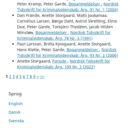
Peter Kramp, Peter Garde,
Boganmeldelser
,
Nordisk
Tidsskrift for Kriminalvidenskab: Årg. 91 Nr. 1 (2004)
Dan Frände, Anette Storgaard, Matti Joukamaa,
Cornelius Larsen, Børge Dahl, Astrid Skretting, Elmo
Due, Peter Garde, Torbjörn Thedéen, Jacob Hilden
Winsløw,
Boganmeldelser
,
Nordisk Tidsskrift for
Kriminalvidenskab: Årg. 78 Nr. 3 (1991)
Paul Larsson, Britta Kyvsgaard, Anette Storgaard,
Hans Klette, Peter Garde,
Boganmeldelser
,
Nordisk
Tidsskrift for Kriminalvidenskab: Årg. 93 Nr. 2 (2006)
Anette Storgaard,
Forside
,
Nordisk Tidsskrift for
Kriminalvidenskab: Årg. 109 Nr. 2 (2022)
1
2
3
4
5
6
7
8
9
>
>>
Sprog
English
Dansk
Svenska