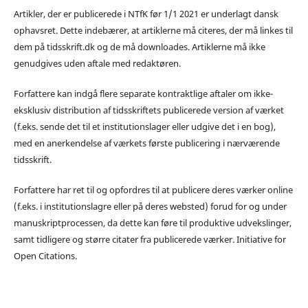
Artikler, der er publicerede i NTfK før 1/1 2021 er underlagt dansk
ophavsret. Dette indebærer, at artiklerne må citeres, der må linkes til
dem på tidsskrift.dk og de må downloades. Artiklerne må ikke
genudgives uden aftale med redaktøren.
Forfattere kan indgå flere separate kontraktlige aftaler om ikke-
eksklusiv distribution af tidsskriftets publicerede version af værket
(f.eks. sende det til et institutionslager eller udgive det i en bog),
med en anerkendelse af værkets første publicering i nærværende
tidsskrift.
Forfattere har ret til og opfordres til at publicere deres værker online
(f.eks. i institutionslagre eller på deres websted) forud for og under
manuskriptprocessen, da dette kan føre til produktive udvekslinger,
samt tidligere og større citater fra publicerede værker. Initiative for
Open Citations.