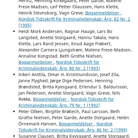
Herlitz, Henning Kirkegaard, Peter Garde, Malene
Frese-Madsen, Leif Petter Olaussen, Hans Klette,
Henrik Stevnsborg, Vagn Greve,
Boganmeldelser
,
Nordisk Tidsskrift for Kriminalvidenskab: Årg. 82 Nr. 2
(1995)
Heidi Mork Andersen, Ragnar Hauge, Lars Bo
Langsted, Anette Storgaard, Hannu Takala, Hans
Klette, Lars Rand Jensen, Knud Aage Frøbert,
Alexander Carnera Ljungstrøm, Malene Frese-Madsen,
Annalise Kongstad, Beth Grothe Nielsen,
Boganmeldelser
,
Nordisk Tidsskrift for
Kriminalvidenskab: Årg. 80 Nr. 2 (1993)
Inkeri Anttila, Omar H. Kristmundsson, Josef Zila,
Janne Flyghed, Jørge Dige Pedersen, Henning
Brøndsted, Britta Kyvsgaard, Erlendur S. Baldursson,
Jan Pedersen, Anette Storgaard, Vagn Greve, Nils
Rekke,
Boganmeldelser
,
Nordisk Tidsskrift for
Kriminalvidenskab: Årg. 79 Nr. 1 (1992)
Peter Otken, Birgitte Brøbech, Paul Larsson, Beth
Grothe Nielsen, Peter Garde, Anette Storgaard, Helén
Örnemark Hansen,
Boganmeldelser
,
Nordisk
Tidsskrift for Kriminalvidenskab: Årg. 86 Nr. 2 (1999)
Susanne Clausen, Britta Kyvsgaard, Anette Storgaard,