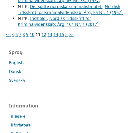
Kriminalvidenskab: Årg. 65 Nr. 3/4 (1977)
NTfK,
Det sjätte nordiska kriminalistmötet
,
Nordisk
Tidsskrift for Kriminalvidenskab: Årg. 55 Nr. 1 (1967)
NTfK,
Indhold
,
Nordisk Tidsskrift for
Kriminalvidenskab: Årg. 104 Nr. 1 (2017)
<<
<
6
7
8
9
10
11
12
13
14
15
>
>>
Sprog
English
Dansk
Svenska
Information
Til læsere
Til forfattere