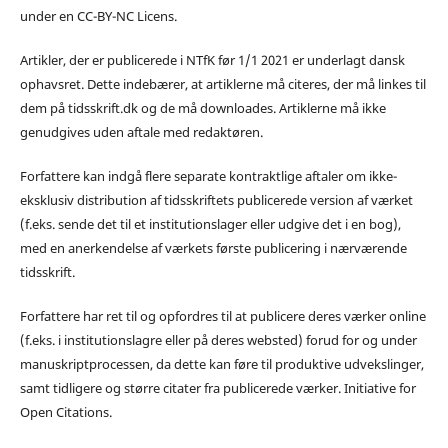
under en CC-BY-NC Licens.
Artikler, der er publicerede i NTfK før 1/1 2021 er underlagt dansk
ophavsret. Dette indebærer, at artiklerne må citeres, der må linkes til
dem på tidsskrift.dk og de må downloades. Artiklerne må ikke
genudgives uden aftale med redaktøren.
Forfattere kan indgå flere separate kontraktlige aftaler om ikke-
eksklusiv distribution af tidsskriftets publicerede version af værket
(f.eks. sende det til et institutionslager eller udgive det i en bog),
med en anerkendelse af værkets første publicering i nærværende
tidsskrift.
Forfattere har ret til og opfordres til at publicere deres værker online
(f.eks. i institutionslagre eller på deres websted) forud for og under
manuskriptprocessen, da dette kan føre til produktive udvekslinger,
samt tidligere og større citater fra publicerede værker. Initiative for
Open Citations.