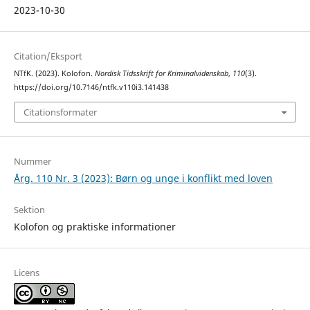
2023-10-30
Citation/Eksport
NTfK. (2023). Kolofon.
Nordisk Tidsskrift for Kriminalvidenskab
,
110
(3).
https://doi.org/10.7146/ntfk.v110i3.141438
Citationsformater
Nummer
Årg. 110 Nr. 3 (2023): Børn og unge i konflikt med loven
Sektion
Kolofon og praktiske informationer
Licens