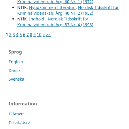
Kriminalvidenskab: Årg. 60 Nr. 1 (1972)
NTfK,
Nyudkommen litteratur
,
Nordisk Tidsskrift for
Kriminalvidenskab: Årg. 40 Nr. 2 (1952)
NTfK,
Indhold
,
Nordisk Tidsskrift for
Kriminalvidenskab: Årg. 83 Nr. 4 (1996)
1
2
3
4
5
6
7
8
9
10
>
>>
Sprog
English
Dansk
Svenska
Information
Til læsere
Til forfattere