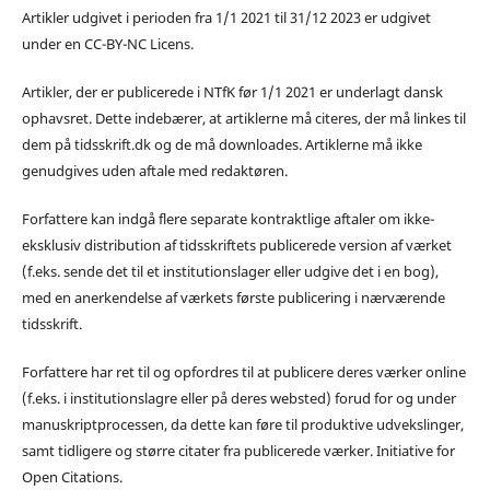
Artikler udgivet i perioden fra 1/1 2021 til 31/12 2023 er udgivet
under en CC-BY-NC Licens.
Artikler, der er publicerede i NTfK før 1/1 2021 er underlagt dansk
ophavsret. Dette indebærer, at artiklerne må citeres, der må linkes til
dem på tidsskrift.dk og de må downloades. Artiklerne må ikke
genudgives uden aftale med redaktøren.
Forfattere kan indgå flere separate kontraktlige aftaler om ikke-
eksklusiv distribution af tidsskriftets publicerede version af værket
(f.eks. sende det til et institutionslager eller udgive det i en bog),
med en anerkendelse af værkets første publicering i nærværende
tidsskrift.
Forfattere har ret til og opfordres til at publicere deres værker online
(f.eks. i institutionslagre eller på deres websted) forud for og under
manuskriptprocessen, da dette kan føre til produktive udvekslinger,
samt tidligere og større citater fra publicerede værker. Initiative for
Open Citations.