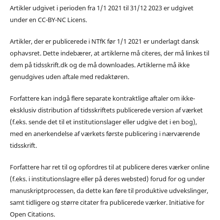
Artikler udgivet i perioden fra 1/1 2021 til 31/12 2023 er udgivet
under en CC-BY-NC Licens.
Artikler, der er publicerede i NTfK før 1/1 2021 er underlagt dansk
ophavsret. Dette indebærer, at artiklerne må citeres, der må linkes til
dem på tidsskrift.dk og de må downloades. Artiklerne må ikke
genudgives uden aftale med redaktøren.
Forfattere kan indgå flere separate kontraktlige aftaler om ikke-
eksklusiv distribution af tidsskriftets publicerede version af værket
(f.eks. sende det til et institutionslager eller udgive det i en bog),
med en anerkendelse af værkets første publicering i nærværende
tidsskrift.
Forfattere har ret til og opfordres til at publicere deres værker online
(f.eks. i institutionslagre eller på deres websted) forud for og under
manuskriptprocessen, da dette kan føre til produktive udvekslinger,
samt tidligere og større citater fra publicerede værker. Initiative for
Open Citations.