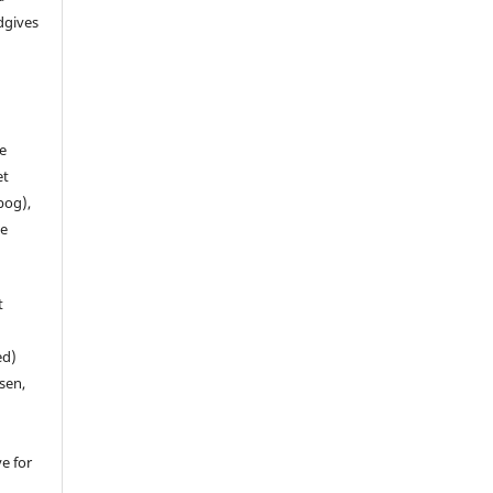
dgives
de
et
 bog),
te
t
ed)
sen,
ve for