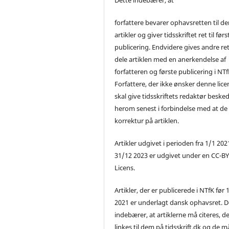
forfattere bevarer ophavsretten til de
artikler og giver tidsskriftet ret til førs
publicering. Endvidere gives andre ret 
dele artiklen med en anerkendelse af
forfatteren og første publicering i NTf
Forfattere, der ikke ønsker denne lice
skal give tidsskriftets redaktør beske
herom senest i forbindelse med at de
korrektur på artiklen.
Artikler udgivet i perioden fra 1/1 2021
31/12 2023 er udgivet under en CC-B
Licens.
Artikler, der er publicerede i NTfK før 
2021 er underlagt dansk ophavsret. D
indebærer, at artiklerne må citeres, d
linkes til dem på tidsskrift.dk og de m