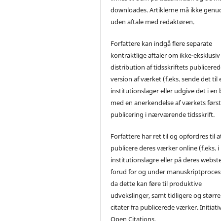
downloades. Artiklerne må ikke genu
uden aftale med redaktøren.
Forfattere kan indgå flere separate
kontraktlige aftaler om ikke-eksklusiv
distribution af tidsskriftets publicere
version af værket (f.eks. sende det til 
institutionslager eller udgive det i en
med en anerkendelse af værkets førs
publicering i nærværende tidsskrift.
Forfattere har ret til og opfordres til a
publicere deres værker online (f.eks. i
institutionslagre eller på deres webst
forud for og under manuskriptproces
da dette kan føre til produktive
udvekslinger, samt tidligere og større
citater fra publicerede værker. Initiati
Open Citations.