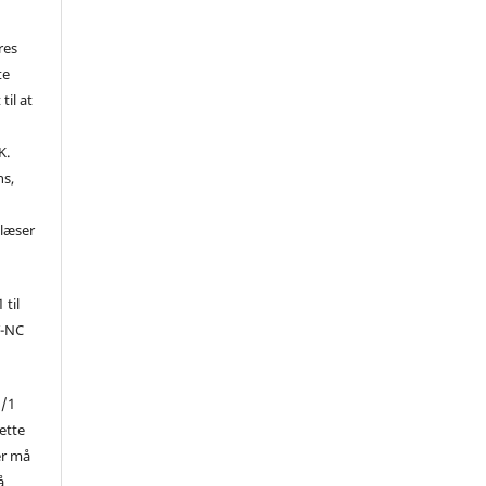
res
te
til at
K.
ns,
d
 læser
 til
Y-NC
1/1
ette
er må
å