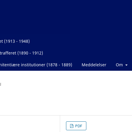
et (1913 - 1948)
rafferet (1890 - 1912)
itentiære institutioner (1878 - 1889)
Meddelelser
Om
d
PDF