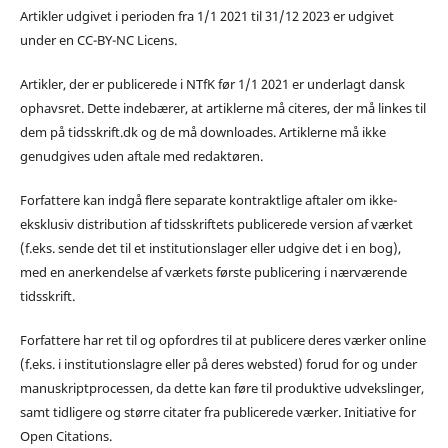
Artikler udgivet i perioden fra 1/1 2021 til 31/12 2023 er udgivet
under en CC-BY-NC Licens.
Artikler, der er publicerede i NTfK før 1/1 2021 er underlagt dansk
ophavsret. Dette indebærer, at artiklerne må citeres, der må linkes til
dem på tidsskrift.dk og de må downloades. Artiklerne må ikke
genudgives uden aftale med redaktøren.
Forfattere kan indgå flere separate kontraktlige aftaler om ikke-
eksklusiv distribution af tidsskriftets publicerede version af værket
(f.eks. sende det til et institutionslager eller udgive det i en bog),
med en anerkendelse af værkets første publicering i nærværende
tidsskrift.
Forfattere har ret til og opfordres til at publicere deres værker online
(f.eks. i institutionslagre eller på deres websted) forud for og under
manuskriptprocessen, da dette kan føre til produktive udvekslinger,
samt tidligere og større citater fra publicerede værker. Initiative for
Open Citations.