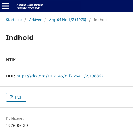
Startside
/
Arkiver
/
Årg. 64 Nr. 1/2 (1976)
/
Indhold
Indhold
NTfK
DOI:
https://doi.org/10.7146/ntfk.v64i1/2.138862
PDF
Publiceret
1976-06-29