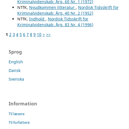
Kriminalvidenskab: Årg. 60 Nr. 1 (1972)
NTfK,
Nyudkommen litteratur
,
Nordisk Tidsskrift for
Kriminalvidenskab: Årg. 40 Nr. 2 (1952)
NTfK,
Indhold
,
Nordisk Tidsskrift for
Kriminalvidenskab: Årg. 83 Nr. 4 (1996)
1
2
3
4
5
6
7
8
9
10
>
>>
Sprog
English
Dansk
Svenska
Information
Til læsere
Til forfattere