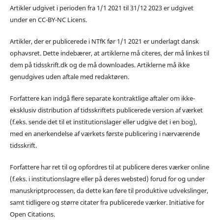
Artikler udgivet i perioden fra 1/1 2021 til 31/12 2023 er udgivet
under en CC-BY-NC Licens.
Artikler, der er publicerede i NTfK før 1/1 2021 er underlagt dansk
ophavsret. Dette indebærer, at artiklerne må citeres, der må linkes til
dem på tidsskrift.dk og de må downloades. Artiklerne må ikke
genudgives uden aftale med redaktøren.
Forfattere kan indgå flere separate kontraktlige aftaler om ikke-
eksklusiv distribution af tidsskriftets publicerede version af værket
(f.eks. sende det til et institutionslager eller udgive det i en bog),
med en anerkendelse af værkets første publicering i nærværende
tidsskrift.
Forfattere har ret til og opfordres til at publicere deres værker online
(f.eks. i institutionslagre eller på deres websted) forud for og under
manuskriptprocessen, da dette kan føre til produktive udvekslinger,
samt tidligere og større citater fra publicerede værker. Initiative for
Open Citations.