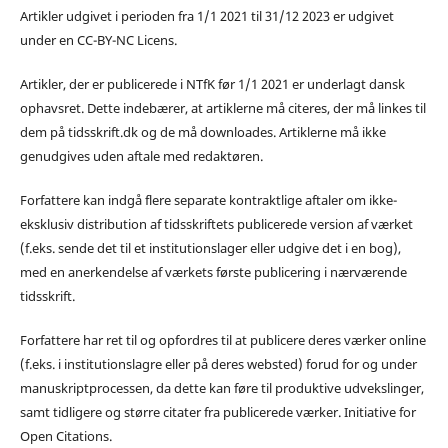
Artikler udgivet i perioden fra 1/1 2021 til 31/12 2023 er udgivet
under en CC-BY-NC Licens.
Artikler, der er publicerede i NTfK før 1/1 2021 er underlagt dansk
ophavsret. Dette indebærer, at artiklerne må citeres, der må linkes til
dem på tidsskrift.dk og de må downloades. Artiklerne må ikke
genudgives uden aftale med redaktøren.
Forfattere kan indgå flere separate kontraktlige aftaler om ikke-
eksklusiv distribution af tidsskriftets publicerede version af værket
(f.eks. sende det til et institutionslager eller udgive det i en bog),
med en anerkendelse af værkets første publicering i nærværende
tidsskrift.
Forfattere har ret til og opfordres til at publicere deres værker online
(f.eks. i institutionslagre eller på deres websted) forud for og under
manuskriptprocessen, da dette kan føre til produktive udvekslinger,
samt tidligere og større citater fra publicerede værker. Initiative for
Open Citations.