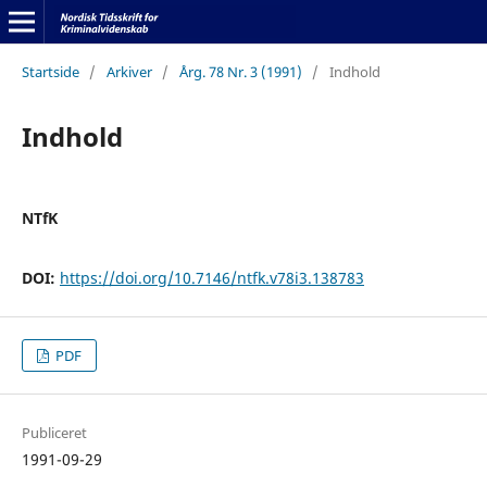
Startside
/
Arkiver
/
Årg. 78 Nr. 3 (1991)
/
Indhold
Indhold
NTfK
DOI:
https://doi.org/10.7146/ntfk.v78i3.138783
PDF
Publiceret
1991-09-29