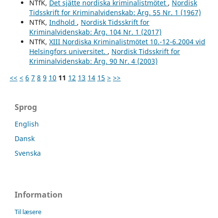
NTfK,
Det sjätte nordiska kriminalistmötet
,
Nordisk
Tidsskrift for Kriminalvidenskab: Årg. 55 Nr. 1 (1967)
NTfK,
Indhold
,
Nordisk Tidsskrift for
Kriminalvidenskab: Årg. 104 Nr. 1 (2017)
NTfK,
XIII Nordiska Kriminalistmötet 10.-12-6.2004 vid
Helsingfors universitet.
,
Nordisk Tidsskrift for
Kriminalvidenskab: Årg. 90 Nr. 4 (2003)
<<
<
6
7
8
9
10
11
12
13
14
15
>
>>
Sprog
English
Dansk
Svenska
Information
Til læsere