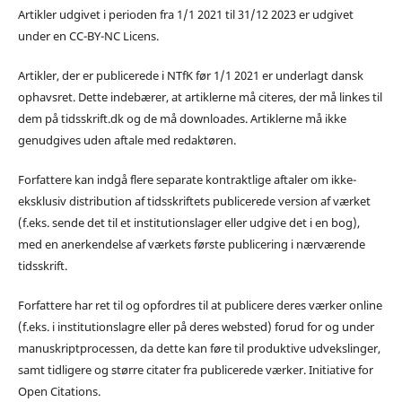
Artikler udgivet i perioden fra 1/1 2021 til 31/12 2023 er udgivet
under en CC-BY-NC Licens.
Artikler, der er publicerede i NTfK før 1/1 2021 er underlagt dansk
ophavsret. Dette indebærer, at artiklerne må citeres, der må linkes til
dem på tidsskrift.dk og de må downloades. Artiklerne må ikke
genudgives uden aftale med redaktøren.
Forfattere kan indgå flere separate kontraktlige aftaler om ikke-
eksklusiv distribution af tidsskriftets publicerede version af værket
(f.eks. sende det til et institutionslager eller udgive det i en bog),
med en anerkendelse af værkets første publicering i nærværende
tidsskrift.
Forfattere har ret til og opfordres til at publicere deres værker online
(f.eks. i institutionslagre eller på deres websted) forud for og under
manuskriptprocessen, da dette kan føre til produktive udvekslinger,
samt tidligere og større citater fra publicerede værker. Initiative for
Open Citations.