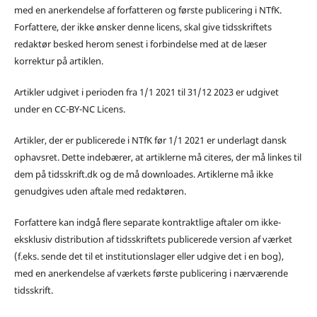
med en anerkendelse af forfatteren og første publicering i NTfK.
Forfattere, der ikke ønsker denne licens, skal give tidsskriftets
redaktør besked herom senest i forbindelse med at de læser
korrektur på artiklen.
Artikler udgivet i perioden fra 1/1 2021 til 31/12 2023 er udgivet
under en CC-BY-NC Licens.
Artikler, der er publicerede i NTfK før 1/1 2021 er underlagt dansk
ophavsret. Dette indebærer, at artiklerne må citeres, der må linkes til
dem på tidsskrift.dk og de må downloades. Artiklerne må ikke
genudgives uden aftale med redaktøren.
Forfattere kan indgå flere separate kontraktlige aftaler om ikke-
eksklusiv distribution af tidsskriftets publicerede version af værket
(f.eks. sende det til et institutionslager eller udgive det i en bog),
med en anerkendelse af værkets første publicering i nærværende
tidsskrift.