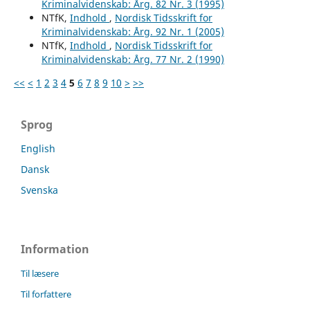
Kriminalvidenskab: Årg. 82 Nr. 3 (1995)
NTfK,
Indhold
,
Nordisk Tidsskrift for
Kriminalvidenskab: Årg. 92 Nr. 1 (2005)
NTfK,
Indhold
,
Nordisk Tidsskrift for
Kriminalvidenskab: Årg. 77 Nr. 2 (1990)
<<
<
1
2
3
4
5
6
7
8
9
10
>
>>
Sprog
English
Dansk
Svenska
Information
Til læsere
Til forfattere