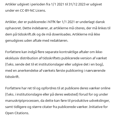
Artikler udgivet i perioden fra 1/1 2021 til 31/12 2023 er udgivet
under en CC-BY-NC Licens.
Artikler, der er publicerede i NTfK før 1/1 2021 er underlagt dansk
ophavsret. Dette indebærer, at artiklerne må citeres, der må linkes til
dem på tidsskrift.dk og de må downloades. Artiklerne må ikke
genudgives uden aftale med redaktøren.
Forfattere kan indgå flere separate kontraktlige aftaler om ikke-
eksklusiv distribution af tidsskriftets publicerede version af værket
(f.eks. sende det til et institutionslager eller udgive det i en bog),
med en anerkendelse af værkets første publicering i nærværende
tidsskrift.
Forfattere har ret til og opfordres til at publicere deres værker online
(f.eks. i institutionslagre eller på deres websted) forud for og under
manuskriptprocessen, da dette kan føre til produktive udvekslinger,
samt tidligere og større citater fra publicerede værker. Initiative for
Open Citations.