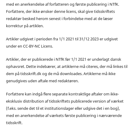
med en anerkendelse af forfatteren og første publicering i NTfK.
Forfattere, der ikke ønsker denne licens, skal give tidsskriftets
redaktør besked herom senest i forbindelse med at de læser
korrektur på artiklen.
Artikler udgivet i perioden fra 1/1 2021 til 31/12 2023 er udgivet
under en CC-BY-NC Licens.
Artikler, der er publicerede i NTfK før 1/1 2021 er underlagt dansk
ophavsret. Dette indebærer, at artiklerne må citeres, der må linkes til
dem på tidsskrift.dk og de må downloades. Artiklerne må ikke
genudgives uden aftale med redaktøren.
Forfattere kan indgå flere separate kontraktlige aftaler om ikke-
eksklusiv distribution af tidsskriftets publicerede version af værket
(f.eks. sende det til et institutionslager eller udgive det i en bog),
med en anerkendelse af værkets første publicering i nærværende
tidsskrift.