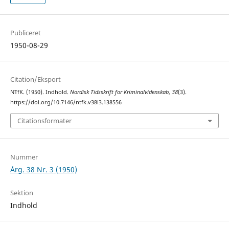
Publiceret
1950-08-29
Citation/Eksport
NTfK. (1950). Indhold.
Nordisk Tidsskrift for Kriminalvidenskab
,
38
(3).
https://doi.org/10.7146/ntfk.v38i3.138556
Citationsformater
Nummer
Årg. 38 Nr. 3 (1950)
Sektion
Indhold