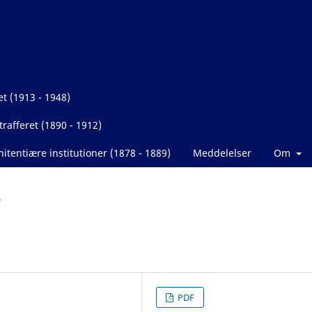
et (1913 - 1948)
rafferet (1890 - 1912)
itentiære institutioner (1878 - 1889)
Meddelelser
Om
e
PDF