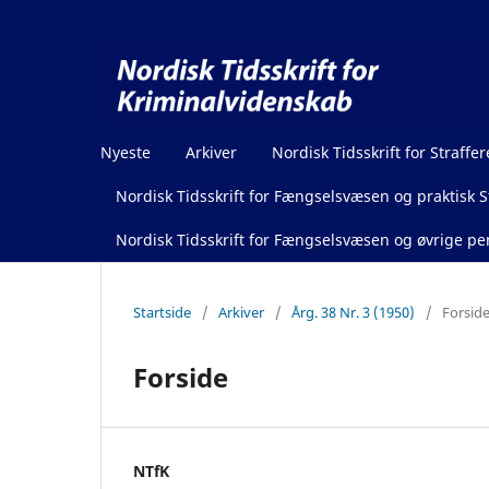
Nyeste
Arkiver
Nordisk Tidsskrift for Straffer
Nordisk Tidsskrift for Fængselsvæsen og praktisk St
Nordisk Tidsskrift for Fængselsvæsen og øvrige pen
Startside
/
Arkiver
/
Årg. 38 Nr. 3 (1950)
/
Forsid
Forside
NTfK