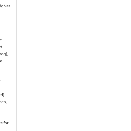
dgives
de
et
 bog),
te
t
ed)
sen,
ve for