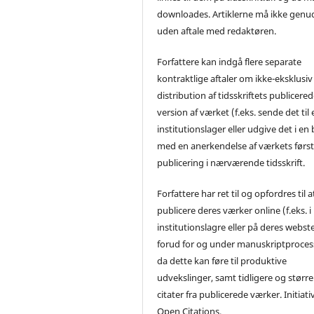
downloades. Artiklerne må ikke genu
uden aftale med redaktøren.
Forfattere kan indgå flere separate
kontraktlige aftaler om ikke-eksklusiv
distribution af tidsskriftets publicere
version af værket (f.eks. sende det til 
institutionslager eller udgive det i en
med en anerkendelse af værkets førs
publicering i nærværende tidsskrift.
Forfattere har ret til og opfordres til a
publicere deres værker online (f.eks. i
institutionslagre eller på deres webst
forud for og under manuskriptproces
da dette kan føre til produktive
udvekslinger, samt tidligere og større
citater fra publicerede værker. Initiati
Open Citations.