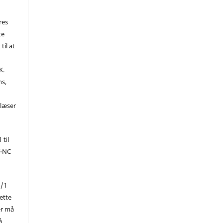
res
te
til at
K.
ns,
d
 læser
 til
Y-NC
1/1
ette
er må
å