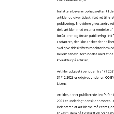
forfattere bevarer ophavsretten til de
artikler og giver tidsskriftet ret til førs
publicering. Endvidere gives andre ret 
dele artiklen med en anerkendelse af
forfatteren og første publicering i NTf
Forfattere, der ikke ønsker denne lice
skal give tidsskriftets redaktør beske
herom senest i forbindelse med at de
korrektur på artiklen.
Artikler udgivet i perioden fra 1/1 2021
31/12 2023 er udgivet under en CC-B
Licens.
Artikler, der er publicerede i NTfK før 
2021 er underlagt dansk ophavsret. D
indebærer, at artiklerne må citeres, d
linkes til dem på tidsskrift.dk og de m