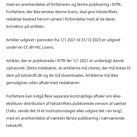
med en anerkendelse af forfatteren og første publicering i NTfK.
Forfattere, der ikke ønsker denne licens, skal give tidsskriftets
redaktør besked herom senest i forbindelse med at de læser
korrektur på artiklen.
Artikler udgivet i perioden fra 1/1 2021 til 31/12 2023 er udgivet
under en CC-BY-NC Licens.
Artikler, der er publicerede i NTfK før 1/1 2021 er underlagt dansk
ophavsret. Dette indebærer, at artiklerne må citeres, der må linkes til
dem på tidsskrift.dk og de må downloades. Artiklerne må ikke
genudgives uden aftale med redaktøren.
Forfattere kan indgå flere separate kontraktlige aftaler om ikke-
eksklusiv distribution af tidsskriftets publicerede version af værket
(f.eks. sende det til et institutionslager eller udgive det i en bog),
med en anerkendelse af værkets første publicering i nærværende
tidsskrift.