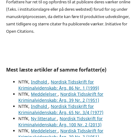
Forfattere har ret til og opfordres til at publicere deres værker online
(f.eks. i institutionslagre eller på deres websted) forud for og under
manuskriptprocessen, da dette kan føre til produktive udvekslinger,
samt tidligere og større citater fra publicerede værker. Initiative for
Open Citations.
Mest læste artikler af samme forfatter(e)
NTfK,
Indhold
,
Nordisk Tidsskrift for
Kriminalvidenskab: Årg. 86 Nr. 1 (1999)
NTfK,
Meddelelser
,
Nordisk Tidsskrift for
Kriminalvidenskab: Årg. 39 Nr. 2 (1951)
NTfK,
Indhold
,
Nordisk Tidsskrift for
Kriminalvidenskab: Årg. 65 Nr. 3/4 (1977)
NTfK,
Ny litteratur
,
Nordisk Tidsskrift for
Kriminalvidenskab: Årg. 100 Nr. 2 (2013)
NTfK,
Meddelelser
,
Nordisk Tidsskrift for
Kriminalvidenskab: Årg. 39 Nr. 3 (1951)