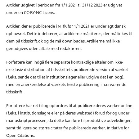
Artikler udgivet i perioden fra 1/1 2021 til 31/12 2023 er udgivet
under en CC-BY-NC Licens.
Artikler, der er publicerede i NTfK før 1/1 2021 er underlagt dansk
ophavsret. Dette indebærer, at artiklerne må citeres, der må linkes til
dem på tidsskrift.dk og de må downloades. Artiklerne må ikke
genudgives uden aftale med redaktøren.
Forfattere kan indgå flere separate kontraktlige aftaler om ikke-
eksklusiv distribution af tidsskriftets publicerede version af værket
(f.eks. sende det til et institutionslager eller udgive det i en bog),
med en anerkendelse af værkets første publicering i nærværende
tidsskrift.
Forfattere har ret til og opfordres til at publicere deres værker online
(f.eks. i institutionslagre eller på deres websted) forud for og under
manuskriptprocessen, da dette kan føre til produktive udvekslinger,
samt tidligere og større citater fra publicerede værker. Initiative for
Open Citations.