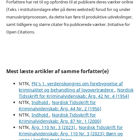
Forfattere har ret til og opfordres til at publicere deres værker online
(f.eks. i institutionslagre eller på deres websted) forud for og under
manuskriptprocessen, da dette kan føre til produktive udvekslinger,
samt tidligere og større citater fra publicerede værker. Initiative for
Open Citations.
Mest læste artikler af samme forfatter(e)
NTfK,
FN's 1. verdenskongres om forebyggelse af
kriminalitet og behandling af lovovertrædere
,
Nordisk
Tidsskrift for Kriminalvidenskab: Årg. 42 Nr. 4 (1954)
NTfK,
Indhold
,
Nordisk Tidsskrift for
Kriminalvidenskab: Årg. 44 Nr. 2 (1956)
NTfK,
Indhold
,
Nordisk Tidsskrift for
Kriminalvidenskab: Årg. 87 Nr. 1 (2000)
NTfK,
Årg. 110 Nr. 3 (2023)
,
Nordisk Tidsskrift for
Kriminalvidenskab: Årg. 110 Nr. 3 (2023): Børn og
unge i konflikt med loven