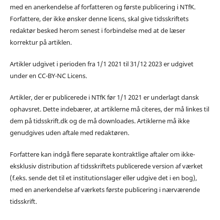
med en anerkendelse af forfatteren og første publicering i NTfK.
Forfattere, der ikke ønsker denne licens, skal give tidsskriftets
redaktør besked herom senest i forbindelse med at de læser
korrektur på artiklen.
Artikler udgivet i perioden fra 1/1 2021 til 31/12 2023 er udgivet
under en CC-BY-NC Licens.
Artikler, der er publicerede i NTfK før 1/1 2021 er underlagt dansk
ophavsret. Dette indebærer, at artiklerne må citeres, der må linkes til
dem på tidsskrift.dk og de må downloades. Artiklerne må ikke
genudgives uden aftale med redaktøren.
Forfattere kan indgå flere separate kontraktlige aftaler om ikke-
eksklusiv distribution af tidsskriftets publicerede version af værket
(f.eks. sende det til et institutionslager eller udgive det i en bog),
med en anerkendelse af værkets første publicering i nærværende
tidsskrift.