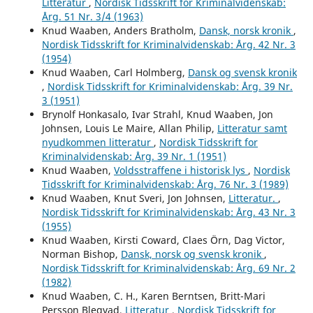
Litteratur
,
Nordisk Tidsskrift for Kriminalvidenskab:
Årg. 51 Nr. 3/4 (1963)
Knud Waaben, Anders Bratholm,
Dansk, norsk kronik
,
Nordisk Tidsskrift for Kriminalvidenskab: Årg. 42 Nr. 3
(1954)
Knud Waaben, Carl Holmberg,
Dansk og svensk kronik
,
Nordisk Tidsskrift for Kriminalvidenskab: Årg. 39 Nr.
3 (1951)
Brynolf Honkasalo, Ivar Strahl, Knud Waaben, Jon
Johnsen, Louis Le Maire, Allan Philip,
Litteratur samt
nyudkommen litteratur
,
Nordisk Tidsskrift for
Kriminalvidenskab: Årg. 39 Nr. 1 (1951)
Knud Waaben,
Voldsstraffene i historisk lys
,
Nordisk
Tidsskrift for Kriminalvidenskab: Årg. 76 Nr. 3 (1989)
Knud Waaben, Knut Sveri, Jon Johnsen,
Litteratur.
,
Nordisk Tidsskrift for Kriminalvidenskab: Årg. 43 Nr. 3
(1955)
Knud Waaben, Kirsti Coward, Claes Örn, Dag Victor,
Norman Bishop,
Dansk, norsk og svensk kronik
,
Nordisk Tidsskrift for Kriminalvidenskab: Årg. 69 Nr. 2
(1982)
Knud Waaben, C. H., Karen Berntsen, Britt-Mari
Persson Blegvad,
Litteratur
,
Nordisk Tidsskrift for