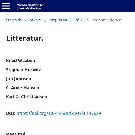
Startside
/
Arkiver
/
Årg. 39 Nr. 3 (1951)
/
Boganmeldelser
Litteratur.
Knud Waaben
Stephan Hurwitz
Jon Johnsen
C. Aude-Hansen
Karl O. Christiansen
DOI:
https://doi.org/10.7146/ntfk.v39i3.137629
Resumé