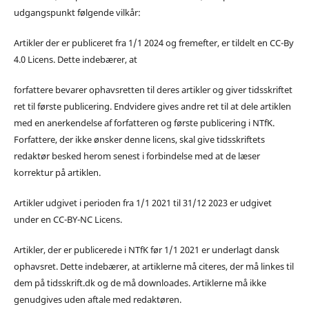
udgangspunkt følgende vilkår:
Artikler der er publiceret fra 1/1 2024 og fremefter, er tildelt en CC-By
4.0 Licens. Dette indebærer, at
forfattere bevarer ophavsretten til deres artikler og giver tidsskriftet
ret til første publicering. Endvidere gives andre ret til at dele artiklen
med en anerkendelse af forfatteren og første publicering i NTfK.
Forfattere, der ikke ønsker denne licens, skal give tidsskriftets
redaktør besked herom senest i forbindelse med at de læser
korrektur på artiklen.
Artikler udgivet i perioden fra 1/1 2021 til 31/12 2023 er udgivet
under en CC-BY-NC Licens.
Artikler, der er publicerede i NTfK før 1/1 2021 er underlagt dansk
ophavsret. Dette indebærer, at artiklerne må citeres, der må linkes til
dem på tidsskrift.dk og de må downloades. Artiklerne må ikke
genudgives uden aftale med redaktøren.