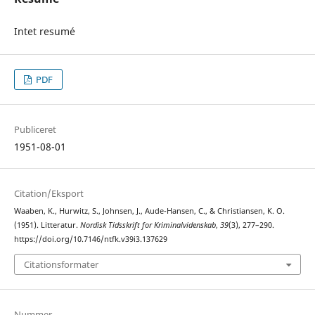
Intet resumé
PDF
Publiceret
1951-08-01
Citation/Eksport
Waaben, K., Hurwitz, S., Johnsen, J., Aude-Hansen, C., & Christiansen, K. O.
(1951). Litteratur.
Nordisk Tidsskrift for Kriminalvidenskab
,
39
(3), 277–290.
https://doi.org/10.7146/ntfk.v39i3.137629
Citationsformater
Nummer