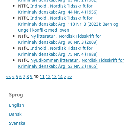
NTfK,
Indhold
,
Nordisk Tidsskrift for
Kriminalvidenskab: Årg. 44 Nr. 4 (1956)
NTfK,
Indhold
,
Nordisk Tidsskrift for
Kriminalvidenskab: Årg. 110 Nr. 3 (2023): Børn og
unge i konflikt med loven
NTfK,
Ny litteratur
,
Nordisk Tidsskrift for
Kriminalvidenskab: Årg. 96 Nr. 3 (2009)
NTfK,
Indhold
,
Nordisk Tidsskrift for
Kriminalvidenskab: Årg. 75 Nr. 4 (1988)
NTfK,
Nyudkommen litteratur
,
Nordisk Tidsskrift for
Kriminalvidenskab: Årg. 53 Nr. 2 (1965)
<<
<
5
6
7
8
9
10
11
12
13
14
>
>>
Sprog
English
Dansk
Svenska