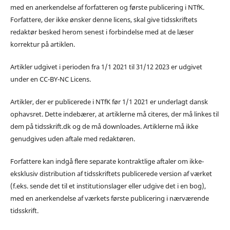
med en anerkendelse af forfatteren og første publicering i NTfK.
Forfattere, der ikke ønsker denne licens, skal give tidsskriftets
redaktør besked herom senest i forbindelse med at de læser
korrektur på artiklen.
Artikler udgivet i perioden fra 1/1 2021 til 31/12 2023 er udgivet
under en CC-BY-NC Licens.
Artikler, der er publicerede i NTfK før 1/1 2021 er underlagt dansk
ophavsret. Dette indebærer, at artiklerne må citeres, der må linkes til
dem på tidsskrift.dk og de må downloades. Artiklerne må ikke
genudgives uden aftale med redaktøren.
Forfattere kan indgå flere separate kontraktlige aftaler om ikke-
eksklusiv distribution af tidsskriftets publicerede version af værket
(f.eks. sende det til et institutionslager eller udgive det i en bog),
med en anerkendelse af værkets første publicering i nærværende
tidsskrift.