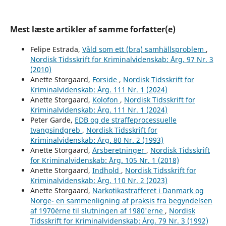
Mest læste artikler af samme forfatter(e)
Felipe Estrada,
Våld som ett (bra) samhällsproblem
,
Nordisk Tidsskrift for Kriminalvidenskab: Årg. 97 Nr. 3
(2010)
Anette Storgaard,
Forside
,
Nordisk Tidsskrift for
Kriminalvidenskab: Årg. 111 Nr. 1 (2024)
Anette Storgaard,
Kolofon
,
Nordisk Tidsskrift for
Kriminalvidenskab: Årg. 111 Nr. 1 (2024)
Peter Garde,
EDB og de straffeprocessuelle
tvangsindgreb
,
Nordisk Tidsskrift for
Kriminalvidenskab: Årg. 80 Nr. 2 (1993)
Anette Storgaard,
Årsberetninger
,
Nordisk Tidsskrift
for Kriminalvidenskab: Årg. 105 Nr. 1 (2018)
Anette Storgaard,
Indhold
,
Nordisk Tidsskrift for
Kriminalvidenskab: Årg. 110 Nr. 2 (2023)
Anette Storgaard,
Narkotikastrafferet i Danmark og
Norge- en sammenligning af praksis fra begyndelsen
af 1970érne til slutningen af 1980'erne
,
Nordisk
Tidsskrift for Kriminalvidenskab: Årg. 79 Nr. 3 (1992)