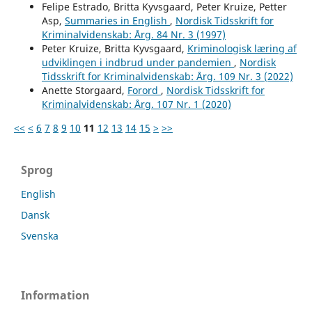
Felipe Estrado, Britta Kyvsgaard, Peter Kruize, Petter
Asp,
Summaries in English
,
Nordisk Tidsskrift for
Kriminalvidenskab: Årg. 84 Nr. 3 (1997)
Peter Kruize, Britta Kyvsgaard,
Kriminologisk læring af
udviklingen i indbrud under pandemien
,
Nordisk
Tidsskrift for Kriminalvidenskab: Årg. 109 Nr. 3 (2022)
Anette Storgaard,
Forord
,
Nordisk Tidsskrift for
Kriminalvidenskab: Årg. 107 Nr. 1 (2020)
<<
<
6
7
8
9
10
11
12
13
14
15
>
>>
Sprog
English
Dansk
Svenska
Information