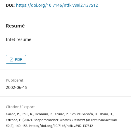
DOI:
https://doi.org/10.7146/ntfk.v89i2.137512
Resumé
Intet resumé
PDF
Publiceret
2002-06-15
Citation/Eksport
Garde, P., Paul, R., Hennum, R., Kruize, P., Schütz-Gärdén, B., Tham, H., …
Estrada, F. (2002). Boganmeldelser.
Nordisk Tidsskrift for Kriminalvidenskab
,
89
(2), 140–156. https://doi.org/10.7146/ntfk.v89i2.137512