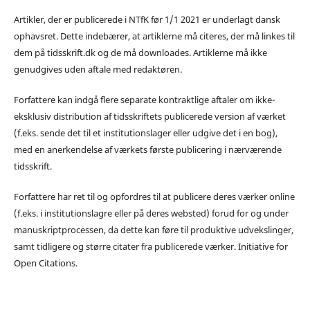
Artikler, der er publicerede i NTfK før 1/1 2021 er underlagt dansk
ophavsret. Dette indebærer, at artiklerne må citeres, der må linkes til
dem på tidsskrift.dk og de må downloades. Artiklerne må ikke
genudgives uden aftale med redaktøren.
Forfattere kan indgå flere separate kontraktlige aftaler om ikke-
eksklusiv distribution af tidsskriftets publicerede version af værket
(f.eks. sende det til et institutionslager eller udgive det i en bog),
med en anerkendelse af værkets første publicering i nærværende
tidsskrift.
Forfattere har ret til og opfordres til at publicere deres værker online
(f.eks. i institutionslagre eller på deres websted) forud for og under
manuskriptprocessen, da dette kan føre til produktive udvekslinger,
samt tidligere og større citater fra publicerede værker. Initiative for
Open Citations.