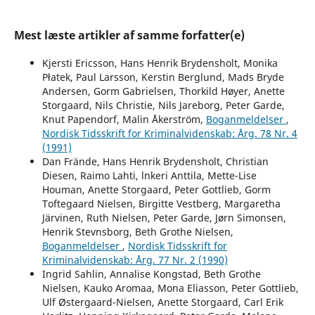
Mest læste artikler af samme forfatter(e)
Kjersti Ericsson, Hans Henrik Brydensholt, Monika
Płatek, Paul Larsson, Kerstin Berglund, Mads Bryde
Andersen, Gorm Gabrielsen, Thorkild Høyer, Anette
Storgaard, Nils Christie, Nils Jareborg, Peter Garde,
Knut Papendorf, Malin Åkerström,
Boganmeldelser
,
Nordisk Tidsskrift for Kriminalvidenskab: Årg. 78 Nr. 4
(1991)
Dan Frände, Hans Henrik Brydensholt, Christian
Diesen, Raimo Lahti, lnkeri Anttila, Mette-Lise
Houman, Anette Storgaard, Peter Gottlieb, Gorm
Toftegaard Nielsen, Birgitte Vestberg, Margaretha
Järvinen, Ruth Nielsen, Peter Garde, Jørn Simonsen,
Henrik Stevnsborg, Beth Grothe Nielsen,
Boganmeldelser
,
Nordisk Tidsskrift for
Kriminalvidenskab: Årg. 77 Nr. 2 (1990)
Ingrid Sahlin, Annalise Kongstad, Beth Grothe
Nielsen, Kauko Aromaa, Mona Eliasson, Peter Gottlieb,
Ulf Østergaard-Nielsen, Anette Storgaard, Carl Erik