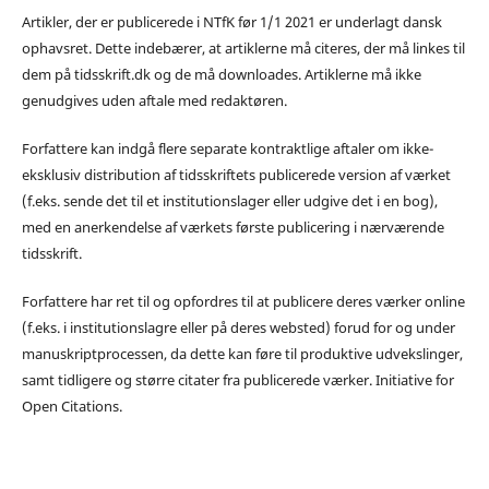
Artikler, der er publicerede i NTfK før 1/1 2021 er underlagt dansk
ophavsret. Dette indebærer, at artiklerne må citeres, der må linkes til
dem på tidsskrift.dk og de må downloades. Artiklerne må ikke
genudgives uden aftale med redaktøren.
Forfattere kan indgå flere separate kontraktlige aftaler om ikke-
eksklusiv distribution af tidsskriftets publicerede version af værket
(f.eks. sende det til et institutionslager eller udgive det i en bog),
med en anerkendelse af værkets første publicering i nærværende
tidsskrift.
Forfattere har ret til og opfordres til at publicere deres værker online
(f.eks. i institutionslagre eller på deres websted) forud for og under
manuskriptprocessen, da dette kan føre til produktive udvekslinger,
samt tidligere og større citater fra publicerede værker. Initiative for
Open Citations.