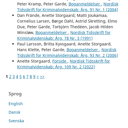
Peter Kramp, Peter Garde,
Boganmeldelser
,
Nordisk
Tidsskrift for Kriminalvidenskab: Årg. 91 Nr. 1 (2004)
Dan Frände, Anette Storgaard, Matti Joukamaa,
Cornelius Larsen, Børge Dahl, Astrid Skretting, Elmo
Due, Peter Garde, Torbjörn Thedéen, Jacob Hilden
Winsløw,
Boganmeldelser
,
Nordisk Tidsskrift for
Kriminalvidenskab: Årg. 78 Nr. 3 (1991)
Paul Larsson, Britta Kyvsgaard, Anette Storgaard,
Hans Klette, Peter Garde,
Boganmeldelser
,
Nordisk
Tidsskrift for Kriminalvidenskab: Årg. 93 Nr. 2 (2006)
Anette Storgaard,
Forside
,
Nordisk Tidsskrift for
Kriminalvidenskab: Årg. 109 Nr. 2 (2022)
1
2
3
4
5
6
7
8
9
>
>>
Sprog
English
Dansk
Svenska