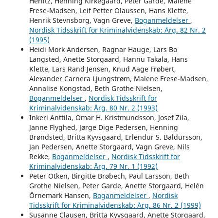
Herlitz, Henning Kirkegaard, Peter Garde, Malene
Frese-Madsen, Leif Petter Olaussen, Hans Klette,
Henrik Stevnsborg, Vagn Greve,
Boganmeldelser
,
Nordisk Tidsskrift for Kriminalvidenskab: Årg. 82 Nr. 2
(1995)
Heidi Mork Andersen, Ragnar Hauge, Lars Bo
Langsted, Anette Storgaard, Hannu Takala, Hans
Klette, Lars Rand Jensen, Knud Aage Frøbert,
Alexander Carnera Ljungstrøm, Malene Frese-Madsen,
Annalise Kongstad, Beth Grothe Nielsen,
Boganmeldelser
,
Nordisk Tidsskrift for
Kriminalvidenskab: Årg. 80 Nr. 2 (1993)
Inkeri Anttila, Omar H. Kristmundsson, Josef Zila,
Janne Flyghed, Jørge Dige Pedersen, Henning
Brøndsted, Britta Kyvsgaard, Erlendur S. Baldursson,
Jan Pedersen, Anette Storgaard, Vagn Greve, Nils
Rekke,
Boganmeldelser
,
Nordisk Tidsskrift for
Kriminalvidenskab: Årg. 79 Nr. 1 (1992)
Peter Otken, Birgitte Brøbech, Paul Larsson, Beth
Grothe Nielsen, Peter Garde, Anette Storgaard, Helén
Örnemark Hansen,
Boganmeldelser
,
Nordisk
Tidsskrift for Kriminalvidenskab: Årg. 86 Nr. 2 (1999)
Susanne Clausen, Britta Kyvsgaard, Anette Storgaard,