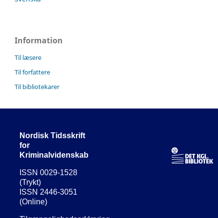
Information
Til læsere
Til forfattere
Til bibliotekarer
Nordisk Tidsskrift
for
Kriminalvidenskab
ISSN 0029-1528
(Trykt)
ISSN 2446-3051
(Online)