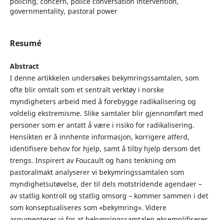
policing, concern, police conversation intervention,
governmentality, pastoral power
Resumé
Abstract
I denne artikkelen undersøkes bekymringssamtalen, som
ofte blir omtalt som et sentralt verktøy i norske
myndigheters arbeid med å forebygge radikalisering og
voldelig ekstremisme. Slike samtaler blir gjennomført med
personer som er antatt å være i risiko for radikalisering.
Hensikten er å innhente informasjon, korrigere atferd,
identifisere behov for hjelp, samt å tilby hjelp dersom det
trengs. Inspirert av Foucault og hans tenkning om
pastoralmakt analyserer vi bekymringssamtalen som
myndighetsutøvelse, der til dels motstridende agendaer –
av statlig kontroll og statlig omsorg – kommer sammen i det
som konseptualiseres som «bekymring». Videre
argumenterer vi for at bekymringssamtalen eksemplifiserer