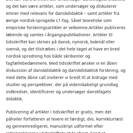
og det kan være artikler, som undersøger og diskuterer
emner med relevans for danskdidaktik – samt artikler fra
øvrige nordisk-sprogede L1-fag. Såvel teoretiske som
empiriske forskningsartikler er velkomne.Artikler publiceres
løbende og samles i årgangspublikationer. Artikler til
tidsskriftet kan skrives på dansk, nynorsk, bokmål eller
svensk, og det tilstræbes i det hele taget at have en bred
nordisk spredning hos både skribenter og
fagfællebedømmere. Med tidsskriftet ønsker vi en åben
diskussion af danskdidaktik og danskdidaktisk forskning, og
med dette åbne call inviterer vi bredt til at bidrage med
studier og perspektiver, der på videnskabeligt grundlag
indkredser, identificerer og undersøger danskfagets
didaktik.
Publicering af artikler i tidsskriftet er gratis, men det
påhviler forfatteren at levere et færdigt, dvs. korrekturlæst
og gennemredigeret, manuskript udformet efter