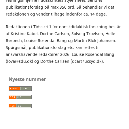
retningslinjerne i tidsskriftets style sheet. Send et
publikationsforslag på max 350 ord. Så behandler vi det i
redaktionen og vender tilbage indenfor ca. 14 dage.
Redaktionen i Tidsskrift for danskdidaktisk forskning består
af Kristine Kabel, Dorthe Carlsen, Solveig Troelsen, Helle
Rørbech, Louise Rosendal Bang og Martin Blok Johansen.
Spørgsmål, publikationsforslag etc. kan rettes til
ansvarshavende redaktører 2026: Louise Rosendal Bang
(lova@sdu.dk) og Dorthe Carlsen (dcar@ucsyd.dk).
Nyeste nummer