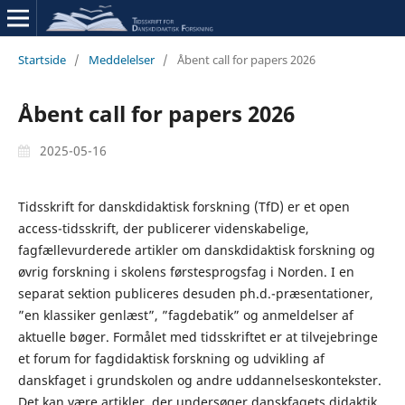
Startside
/
Meddelelser
/
Åbent call for papers 2026
Åbent call for papers 2026
2025-05-16
Tidsskrift for danskdidaktisk forskning (TfD) er et open
access-tidsskrift, der publicerer videnskabelige,
fagfællevurderede artikler om danskdidaktisk forskning og
øvrig forskning i skolens førstesprogsfag i Norden. I en
separat sektion publiceres desuden ph.d.-præsentationer,
”en klassiker genlæst”, ”fagdebatik” og anmeldelser af
aktuelle bøger. Formålet med tidsskriftet er at tilvejebringe
et forum for fagdidaktisk forskning og udvikling af
danskfaget i grundskolen og andre uddannelseskontekster.
Det kan være artikler, der undersøger danskfagets didaktik,