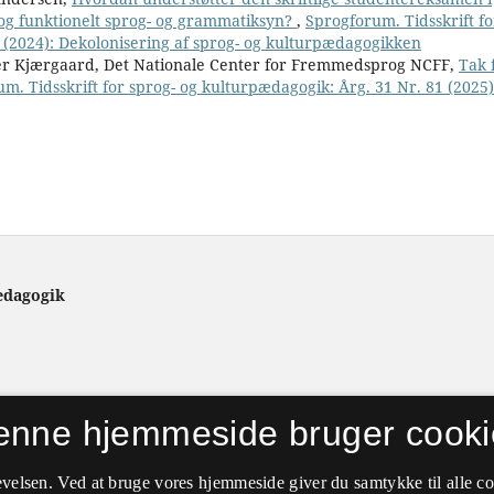
 og funktionelt sprog- og grammatiksyn?
,
Sprogforum. Tidsskrift fo
 (2024): Dekolonisering af sprog- og kulturpædagogikken
r Kjærgaard, Det Nationale Center for Fremmedsprog NCFF,
Tak 
m. Tidsskrift for sprog- og kulturpædagogik: Årg. 31 Nr. 81 (2025)
ædagogik
enne hjemmeside bruger cooki
velsen. Ved at bruge vores hjemmeside giver du samtykke til alle c