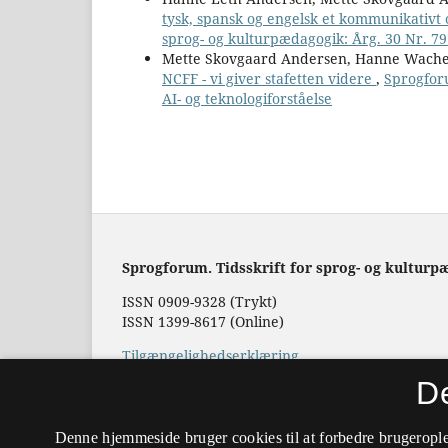
tysk, spansk og engelsk et kommunikativt
sprog- og kulturpædagogik: Årg. 30 Nr. 79
Mette Skovgaard Andersen, Hanne Wache
NCFF - vi giver stafetten videre
,
Sprogforu
AI- og teknologiforståelse
Sprogforum. Tidsskrift for sprog- og kulturp
ISSN 0909-9328 (Trykt)
ISSN 1399-8617 (Online)
Tilgængelighedserklæring
D
Hostet af
Det Kgl. Bibliotek
Denne hjemmeside bruger cookies til at forbedre brugerople