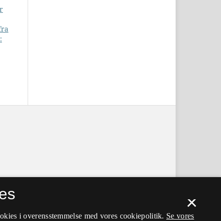
r
fra
:
es
×
ookies i overensstemmelse med vores cookiepolitik.
Se vores