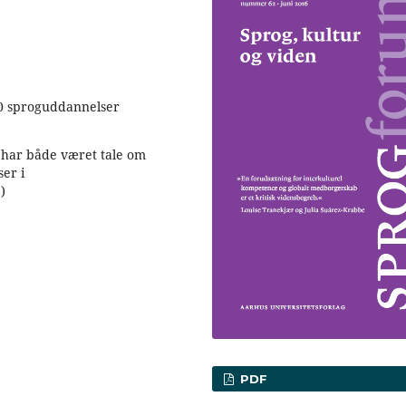
0 sproguddannelser
r har både været tale om
er i
)
PDF