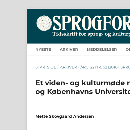
NYESTE
ARKIVER
MEDDELELSER
O
STARTSIDE
/
ARKIVER
/
ÅRG. 22 NR. 62 (2016): S
Et viden- og kulturmøde
og Københavns Universit
Mette Skovgaard Andersen