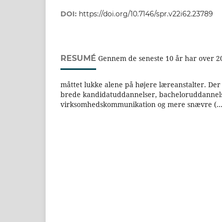
DOI:
https://doi.org/10.7146/spr.v22i62.23789
RESUMÉ
Gennem de seneste 10 år har over 2
måttet lukke alene på højere læreanstalter. De
brede kandidatuddannelser, bacheloruddannels
virksomhedskommunikation og mere snævre (...