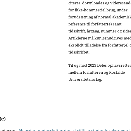
citeres, downloades og videresend
for ikke-kommerciel brug, under
forudsætning af normal akademis
reference til forfatter(e) samt
tidsskrift, årgang, nummer og sider
Artiklerne må kun genudgives me
eksplicit tilladelse fra forfatter(e) 
tidsskriftet.
Til og med 2023 Deles ophavsrette
mellem forfatteren og Roskilde
Universitetsforlag.
(e)
Andersen,
Hvordan understøtter den skriftlige studentereksamen i