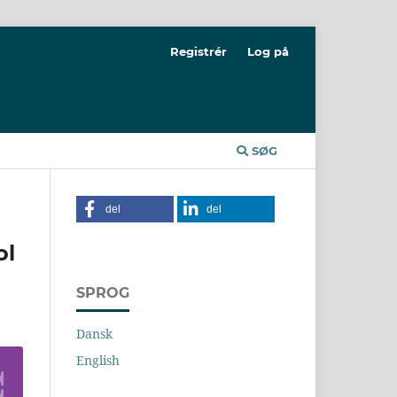
Registrér
Log på
SØG
del
del
ol
SPROG
Dansk
English