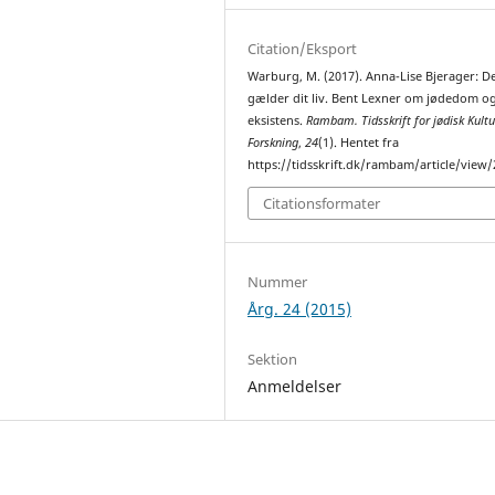
Citation/Eksport
Warburg, M. (2017). Anna-Lise Bjerager: D
gælder dit liv. Bent Lexner om jødedom o
eksistens.
Rambam. Tidsskrift for jødisk Kult
Forskning
,
24
(1). Hentet fra
https://tidsskrift.dk/rambam/article/view
Citationsformater
Nummer
Årg. 24 (2015)
Sektion
Anmeldelser