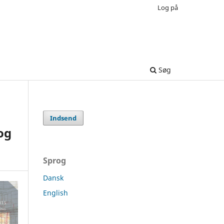
Log på
Søg
Indsend
og
Sprog
Dansk
English