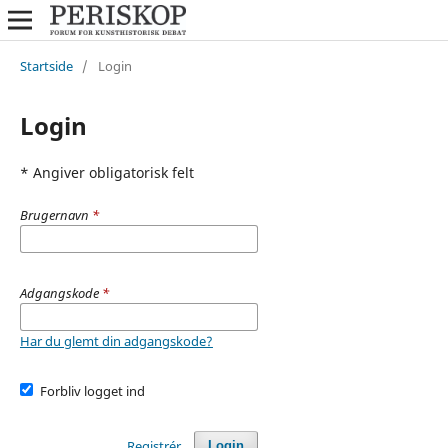
Startside
/
Login
Login
* Angiver obligatorisk felt
Brugernavn
*
Adgangskode
*
Har du glemt din adgangskode?
Forbliv logget ind
Registrér
Login