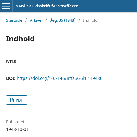
Nordisk Tidsskrift for Strafferet
Startside
/
Arkiver
/
Årg. 36 (1948)
/
Indhold
Indhold
NTfS
DOI:
https://doi.org/10.7146/ntfs.v36i1.149480
PDF
Publiceret
1948-10-01