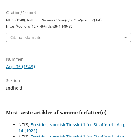
Citation/Eksport
NTfS. (1948). Indhold.
Nordisk Tidsskrift for Strafferet
,
36
(1-4).
https://doi.org/10.7146/ntfs.v36i1.149480
Citationsformater
Nummer
Årg. 36 (1948)
Sektion
Indhold
Mest læste artikler af samme forfatter(e)
NTfS,
Forside
,
Nordisk Tidsskrift for Strafferet : Årg.
14 (1926)
NTfS,
Forside
,
Nordisk Tidsskrift for Strafferet : Årg.