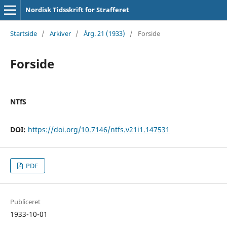
Nordisk Tidsskrift for Strafferet
Startside
/
Arkiver
/
Årg. 21 (1933)
/
Forside
Forside
NTfS
DOI:
https://doi.org/10.7146/ntfs.v21i1.147531
PDF
Publiceret
1933-10-01