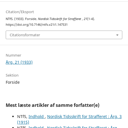
Citation/Eksport
NTfS. (1933). Forside.
Nordisk Tidsskrift for Strafferet
,
21
(1-4).
https://doi.org/10.7146/ntfs.v21i1.147531
Citationsformater
Nummer
Årg. 21 (1933)
Sektion
Forside
Mest læste artikler af samme forfatter(e)
NTfS,
Indhold
,
Nordisk Tidsskrift for Strafferet : Årg. 3
(1915)
NTfS,
Indhold
,
Nordisk Tidsskrift for Strafferet : Årg.