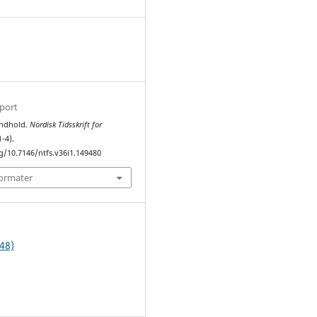
1
sport
Indhold.
Nordisk Tidsskrift for
1-4).
rg/10.7146/ntfs.v36i1.149480
formater
48)