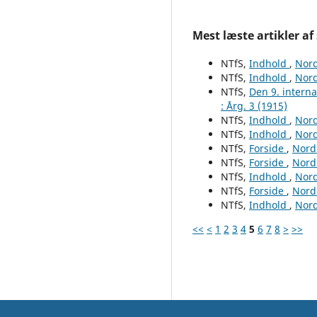
Mest læste artikler af
NTfS,
Indhold
,
Nord
NTfS,
Indhold
,
Nord
NTfS,
Den 9. intern
: Årg. 3 (1915)
NTfS,
Indhold
,
Nord
NTfS,
Indhold
,
Nord
NTfS,
Forside
,
Nordi
NTfS,
Forside
,
Nordi
NTfS,
Indhold
,
Nord
NTfS,
Forside
,
Nordi
NTfS,
Indhold
,
Nord
<<
<
1
2
3
4
5
6
7
8
>
>>