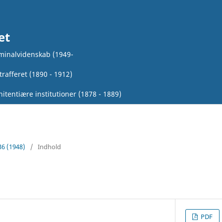
et
iminalvidenskab (1949-
rafferet (1890 - 1912)
itentiære institutioner (1878 - 1889)
36 (1948)
/
Indhold
PDF