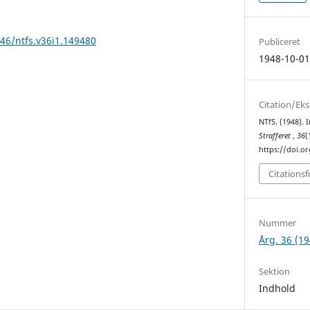
146/ntfs.v36i1.149480
Publiceret
1948-10-0
Citation/Ek
NTfS. (1948). 
Strafferet
,
36
(
https://doi.o
Citations
Nummer
Årg. 36 (19
Sektion
Indhold