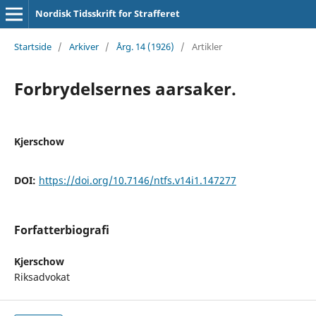
Nordisk Tidsskrift for Strafferet
Startside
/
Arkiver
/
Årg. 14 (1926)
/
Artikler
Forbrydelsernes aarsaker.
Kjerschow
DOI:
https://doi.org/10.7146/ntfs.v14i1.147277
Forfatterbiografi
Kjerschow
Riksadvokat