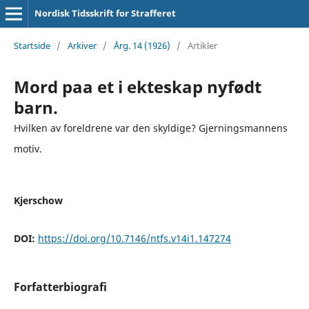
Nordisk Tidsskrift for Strafferet
Startside
/
Arkiver
/
Årg. 14 (1926)
/
Artikler
Mord paa et i ekteskap nyfødt
barn.
Hvilken av foreldrene var den skyldige? Gjerningsmannens
motiv.
Kjerschow
DOI:
https://doi.org/10.7146/ntfs.v14i1.147274
Forfatterbiografi