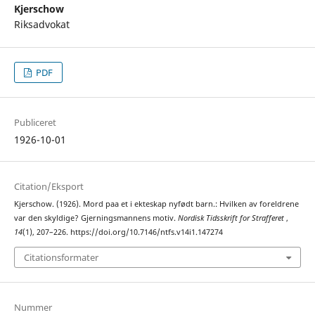
Kjerschow
Riksadvokat
PDF
Publiceret
1926-10-01
Citation/Eksport
Kjerschow. (1926). Mord paa et i ekteskap nyfødt barn.: Hvilken av foreldrene
var den skyldige? Gjerningsmannens motiv.
Nordisk Tidsskrift for Strafferet
,
14
(1), 207–226. https://doi.org/10.7146/ntfs.v14i1.147274
Citationsformater
Nummer